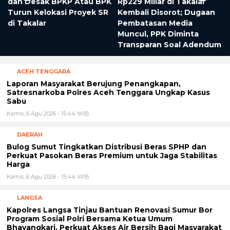
dan Desak BPKP Atau BPK
Rp229 Miliar di Takalar
Turun Kelokasi Proyek SR
Kembali Disorot; Dugaan
di Takalar
Pembatasan Media
Muncul, PPK Diminta
Transparan Soal Adendum
ACEH TENGGARA
Laporan Masyarakat Berujung Penangkapan,
Satresnarkoba Polres Aceh Tenggara Ungkap Kasus
Sabu
Kamis, 6 Agu 2026 - 15:44 WIB
DAERAH
Bulog Sumut Tingkatkan Distribusi Beras SPHP dan
Perkuat Pasokan Beras Premium untuk Jaga Stabilitas
Harga
Kamis, 6 Agu 2026 - 15:44 WIB
LANGSA
Kapolres Langsa Tinjau Bantuan Renovasi Sumur Bor
Program Sosial Polri Bersama Ketua Umum
Bhayangkari, Perkuat Akses Air Bersih Bagi Masyarakat