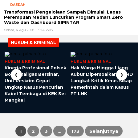
DAERAH
Transformasi Pengelolaan Sampah Dimulai, Lapas
Perempuan Medan Luncurkan Program Smart Zero
Waste dan Dashboard SIPINTAR
Selasa, 4 Agu 2026 - 19:14 WIB
HUKUM & KRIMINAL
HUKUM & KRIMINAL
HUKUM & KRIMINAL
a
Kinerja Profesional Polsek
Hak Warga Hingga Liang
‹
›
Bosar Maligas Bersinar,
Kubur Dipersoalkan, DPRD
t
Unit Reskrim Cepat
Langkat Kritik Keras Sikap
Ungkap Kasus Pencurian
Pemerintah dalam Kasus
Kabel Tembaga di KEK Sei
PT LNK
Mangkei
1
2
3
…
173
Selanjutnya
Paginasi