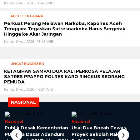
Kamis, 6 Agu 2026 - 18:42 WIB
ACEH TENGGARA
Perkuat Perang Melawan Narkoba, Kapolres Aceh
Tenggara Tegaskan Satresnarkoba Harus Bergerak
Hingga ke Akar Jaringan
Kamis, 6 Agu 2026 - 16:43 WIB
UNCATEGORIZED
KETAGIHAN SAMPAI DUA KALI PERKOSA PELAJAR
SATRES PPAPPO POLRES KARO RINGKUS SEORANG
PEMUDA
Kamis, 6 Agu 2026 - 16:37 WIB
NASIONAL
Nasional
Nasional
Publik Desak Kementerian
Usai Dua Bocah Tewas,
‹
›
PU Buka Dasar Adendum
Proyek Sekolah Rakyat