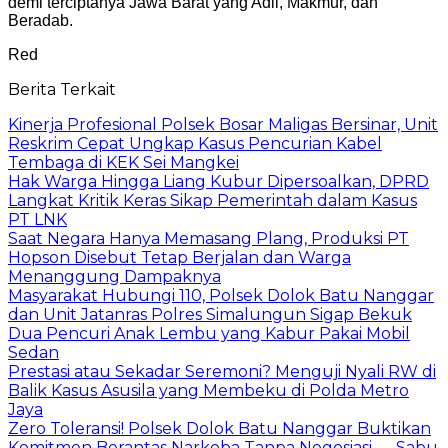
demi terciptanya Jawa Barat yang Adil, Makmur, dan
Beradab.
Red
Berita Terkait
Kinerja Profesional Polsek Bosar Maligas Bersinar, Unit
Reskrim Cepat Ungkap Kasus Pencurian Kabel
Tembaga di KEK Sei Mangkei
Hak Warga Hingga Liang Kubur Dipersoalkan, DPRD
Langkat Kritik Keras Sikap Pemerintah dalam Kasus
PT LNK
Saat Negara Hanya Memasang Plang, Produksi PT
Hopson Disebut Tetap Berjalan dan Warga
Menanggung Dampaknya
Masyarakat Hubungi 110, Polsek Dolok Batu Nanggar
dan Unit Jatanras Polres Simalungun Sigap Bekuk
Dua Pencuri Anak Lembu yang Kabur Pakai Mobil
Sedan
Prestasi atau Sekadar Seremoni? Menguji Nyali RW di
Balik Kasus Asusila yang Membeku di Polda Metro
Jaya
Zero Toleransi! Polsek Dolok Batu Nanggar Buktikan
Komitmen Berantas Narkoba Tanpa Negosiasi — Sabu