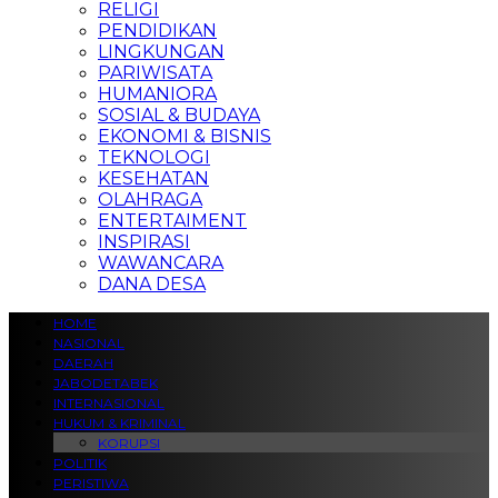
RELIGI
PENDIDIKAN
LINGKUNGAN
PARIWISATA
HUMANIORA
SOSIAL & BUDAYA
EKONOMI & BISNIS
TEKNOLOGI
KESEHATAN
OLAHRAGA
ENTERTAIMENT
INSPIRASI
WAWANCARA
DANA DESA
HOME
NASIONAL
DAERAH
JABODETABEK
INTERNASIONAL
HUKUM & KRIMINAL
KORUPSI
POLITIK
PERISTIWA