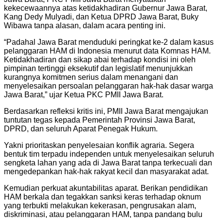
kekecewaannya atas ketidakhadiran Gubernur Jawa Barat,
Kang Dedy Mulyadi, dan Ketua DPRD Jawa Barat, Buky
Wibawa tanpa alasan, dalam acara penting ini.
“Padahal Jawa Barat menduduki peringkat ke-2 dalam kasus
pelanggaran HAM di Indonesia menurut data Komnas HAM.
Ketidakhadiran dan sikap abai terhadap kondisi ini oleh
pimpinan tertinggi eksekutif dan legislatif menunjukkan
kurangnya komitmen serius dalam menangani dan
menyelesaikan persoalan pelanggaran hak-hak dasar warga
Jawa Barat,” ujar Ketua PKC PMII Jawa Barat.
Berdasarkan refleksi kritis ini, PMII Jawa Barat mengajukan
tuntutan tegas kepada Pemerintah Provinsi Jawa Barat,
DPRD, dan seluruh Aparat Penegak Hukum.
Yakni prioritaskan penyelesaian konflik agraria. Segera
bentuk tim terpadu independen untuk menyelesaikan seluruh
sengketa lahan yang ada di Jawa Barat tanpa terkecuali dan
mengedepankan hak-hak rakyat kecil dan masyarakat adat.
Kemudian perkuat akuntabilitas aparat. Berikan pendidikan
HAM berkala dan tegakkan sanksi keras terhadap oknum
yang terbukti melakukan kekerasan, pengrusakan alam,
diskriminasi, atau pelanggaran HAM, tanpa pandang bulu