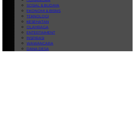
SOSIAL & BUDAYA
EKONOMI & BISNIS
TEKNOLOGI
KESEHATAN
OLAHRAGA
ENTERTAIMENT
INSPIRASI
WAWANCARA
DANA DESA