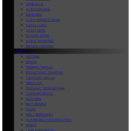
SIMEULUE
ACEH SINGKIL
BIREUEN
ACEH BARAT DAYA
GAYO LUES
ACEH JAYA
NAGAN RAYA
ACEH TAMIANG
BENER MERIAH
SUMUT
MEDAN
BINJAI
TEBING TINGGI
PEMATANG SIANTAR
TANJUNG BALAI
SIBOLGA
PADANG SIDEMPUAN
GUNUNGSITOLI
ASAHAN
BATUBARA
DAIRI
DELI SERDANG
HUMBANG HASUNDUTAN
KARO
LABUHAN BATU