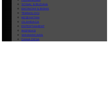
SOSIAL & BUDAYA
EKONOMI & BISNIS
TEKNOLOGI
KESEHATAN
OLAHRAGA
ENTERTAIMENT
INSPIRASI
WAWANCARA
DANA DESA