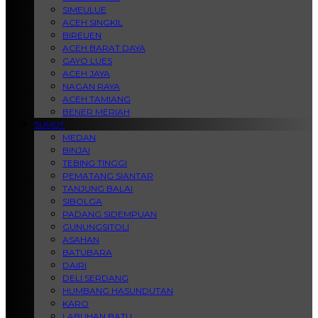
SIMEULUE
ACEH SINGKIL
BIREUEN
ACEH BARAT DAYA
GAYO LUES
ACEH JAYA
NAGAN RAYA
ACEH TAMIANG
BENER MERIAH
SUMUT
MEDAN
BINJAI
TEBING TINGGI
PEMATANG SIANTAR
TANJUNG BALAI
SIBOLGA
PADANG SIDEMPUAN
GUNUNGSITOLI
ASAHAN
BATUBARA
DAIRI
DELI SERDANG
HUMBANG HASUNDUTAN
KARO
LABUHAN BATU