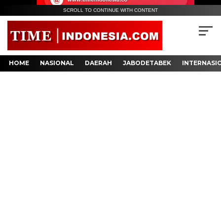
SCROLL TO CONTINUE WITH CONTENT
HOME
NASIONAL
DAERAH
JABODETABEK
INTERNASI