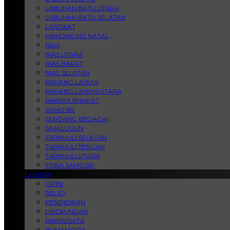
LABUHAN BATU UTARA
LABUHAN BATU SELATAN
LANGKAT
MANDAILING NATAL
NIAS
NIAS UTARA
NIAS BARAT
NIAS SELATAN
PADANG LAWAS
PADANG LAWAS UTARA
PAKPAK BHARAT
SAMOSIR
SERDANG BEDAGAI
SIMALUGUN
TAPANULI SELATAN
TAPANULI TENGAH
TAPANULI UTARA
TOBA SAMOSIR
LAINNYA
OPINI
RELIGI
PENDIDIKAN
LINGKUNGAN
PARIWISATA
HUMANIORA