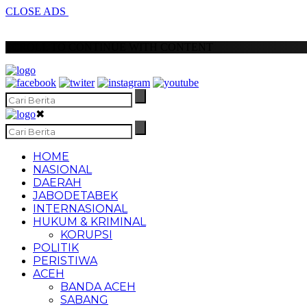
CLOSE ADS
SCROLL TO CONTINUE WITH CONTENT
✖
HOME
NASIONAL
DAERAH
JABODETABEK
INTERNASIONAL
HUKUM & KRIMINAL
KORUPSI
POLITIK
PERISTIWA
ACEH
BANDA ACEH
SABANG