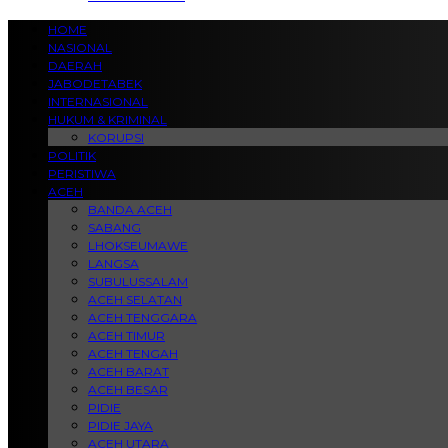
HOME
NASIONAL
DAERAH
JABODETABEK
INTERNASIONAL
HUKUM & KRIMINAL
KORUPSI
POLITIK
PERISTIWA
ACEH
BANDA ACEH
SABANG
LHOKSEUMAWE
LANGSA
SUBULUSSALAM
ACEH SELATAN
ACEH TENGGARA
ACEH TIMUR
ACEH TENGAH
ACEH BARAT
ACEH BESAR
PIDIE
PIDIE JAYA
ACEH UTARA