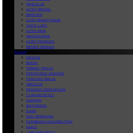
SIMEULUE
ACEH SINGKIL
BIREUEN
ACEH BARAT DAYA
GAYO LUES
ACEH JAYA
NAGAN RAYA
ACEH TAMIANG
BENER MERIAH
SUMUT
MEDAN
BINJAI
TEBING TINGGI
PEMATANG SIANTAR
TANJUNG BALAI
SIBOLGA
PADANG SIDEMPUAN
GUNUNGSITOLI
ASAHAN
BATUBARA
DAIRI
DELI SERDANG
HUMBANG HASUNDUTAN
KARO
LABUHAN BATU