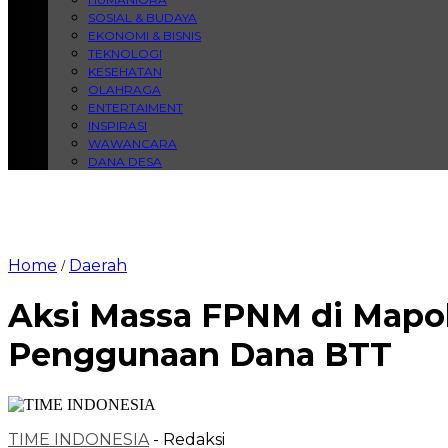
SOSIAL & BUDAYA
EKONOMI & BISNIS
TEKNOLOGI
KESEHATAN
OLAHRAGA
ENTERTAIMENT
INSPIRASI
WAWANCARA
DANA DESA
Home
Daerah
/
Aksi Massa FPNM di Mapol
Penggunaan Dana BTT
TIME INDONESIA
- Redaksi