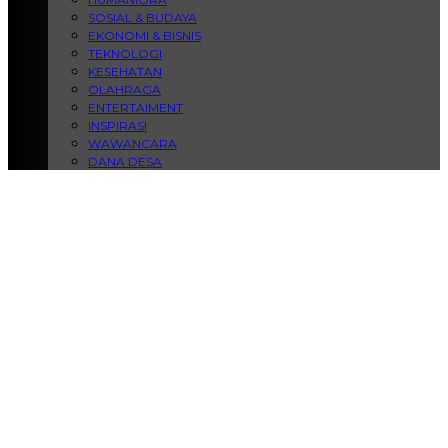
SOSIAL & BUDAYA
EKONOMI & BISNIS
TEKNOLOGI
KESEHATAN
OLAHRAGA
ENTERTAIMENT
INSPIRASI
WAWANCARA
DANA DESA