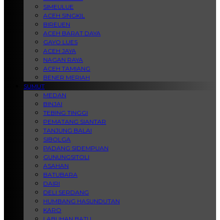
SIMEULUE
ACEH SINGKIL
BIREUEN
ACEH BARAT DAYA
GAYO LUES
ACEH JAYA
NAGAN RAYA
ACEH TAMIANG
BENER MERIAH
SUMUT
MEDAN
BINJAI
TEBING TINGGI
PEMATANG SIANTAR
TANJUNG BALAI
SIBOLGA
PADANG SIDEMPUAN
GUNUNGSITOLI
ASAHAN
BATUBARA
DAIRI
DELI SERDANG
HUMBANG HASUNDUTAN
KARO
LABUHAN BATU