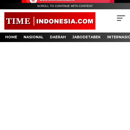
SCROLL TO CONTINUE WITH CONTENT
HOME
NASIONAL
DAERAH
JABODETABEK
INTERNASI