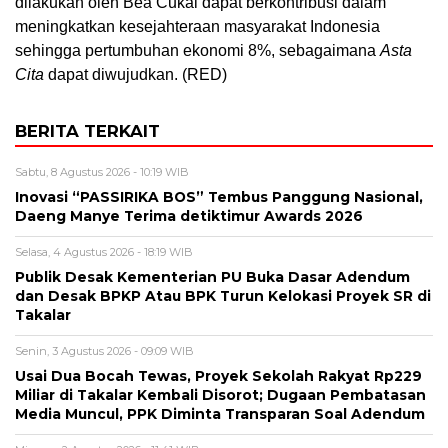
dilakukan oleh Bea Cukai dapat berkontribusi dalam
meningkatkan kesejahteraan masyarakat Indonesia
sehingga pertumbuhan ekonomi 8%, sebagaimana
Asta
Cita
dapat diwujudkan. (RED)
BERITA TERKAIT
Sabtu, 8 Agustus 2026 - 10:19 WIB
Inovasi “PASSIRIKA BOS” Tembus Panggung Nasional,
Daeng Manye Terima detiktimur Awards 2026
Selasa, 4 Agustus 2026 - 18:19 WIB
Publik Desak Kementerian PU Buka Dasar Adendum
dan Desak BPKP Atau BPK Turun Kelokasi Proyek SR di
Takalar
Senin, 3 Agustus 2026 - 09:09 WIB
Usai Dua Bocah Tewas, Proyek Sekolah Rakyat Rp229
Miliar di Takalar Kembali Disorot; Dugaan Pembatasan
Media Muncul, PPK Diminta Transparan Soal Adendum