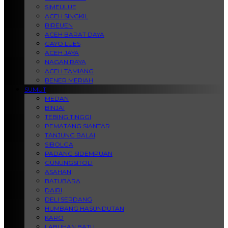
SIMEULUE
ACEH SINGKIL
BIREUEN
ACEH BARAT DAYA
GAYO LUES
ACEH JAYA
NAGAN RAYA
ACEH TAMIANG
BENER MERIAH
SUMUT
MEDAN
BINJAI
TEBING TINGGI
PEMATANG SIANTAR
TANJUNG BALAI
SIBOLGA
PADANG SIDEMPUAN
GUNUNGSITOLI
ASAHAN
BATUBARA
DAIRI
DELI SERDANG
HUMBANG HASUNDUTAN
KARO
LABUHAN BATU