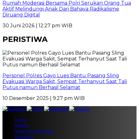
Rumah Moderasi Bersama Polri Serukan Orang Tua
Aktif Melindungi Anak Dari Bahaya Radikalisme
Diruang Digital
30 Juni 2026 | 12:27 pm WIB
PERISTIWA
Personel Polres Gayo Lues Bantu Pasang Sling
Evakuasi Warga Sakit, Sempat Terhanyut Saat Tali
Putus namun Berhasil Selamat
10 Desember 2025 | 9:27 pm WIB
Home
Redaksi
Pedoman Media Siber
Disclaimer