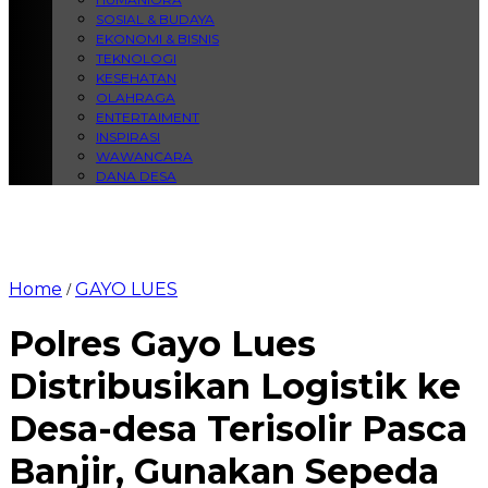
SOSIAL & BUDAYA
EKONOMI & BISNIS
TEKNOLOGI
KESEHATAN
OLAHRAGA
ENTERTAIMENT
INSPIRASI
WAWANCARA
DANA DESA
Home
GAYO LUES
/
Polres Gayo Lues
Distribusikan Logistik ke
Desa-desa Terisolir Pasca
Banjir, Gunakan Sepeda