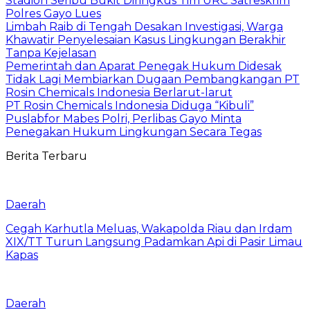
Stadion Seribu Bukit Diringkus Tim URC Satreskrim
Polres Gayo Lues
Limbah Raib di Tengah Desakan Investigasi, Warga
Khawatir Penyelesaian Kasus Lingkungan Berakhir
Tanpa Kejelasan
Pemerintah dan Aparat Penegak Hukum Didesak
Tidak Lagi Membiarkan Dugaan Pembangkangan PT
Rosin Chemicals Indonesia Berlarut-larut
PT Rosin Chemicals Indonesia Diduga “Kibuli”
Puslabfor Mabes Polri, Perlibas Gayo Minta
Penegakan Hukum Lingkungan Secara Tegas
Berita Terbaru
Daerah
Cegah Karhutla Meluas, Wakapolda Riau dan Irdam
XIX/TT Turun Langsung Padamkan Api di Pasir Limau
Kapas
Daerah