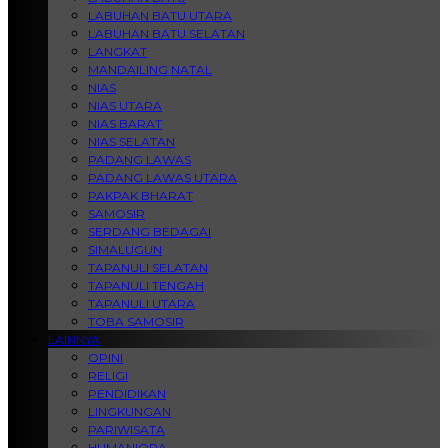
LABUHAN BATU UTARA
LABUHAN BATU SELATAN
LANGKAT
MANDAILING NATAL
NIAS
NIAS UTARA
NIAS BARAT
NIAS SELATAN
PADANG LAWAS
PADANG LAWAS UTARA
PAKPAK BHARAT
SAMOSIR
SERDANG BEDAGAI
SIMALUGUN
TAPANULI SELATAN
TAPANULI TENGAH
TAPANULI UTARA
TOBA SAMOSIR
LAINNYA
OPINI
RELIGI
PENDIDIKAN
LINGKUNGAN
PARIWISATA
HUMANIORA