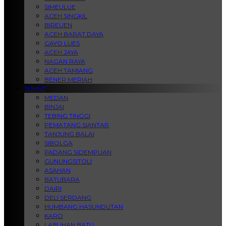
SIMEULUE
ACEH SINGKIL
BIREUEN
ACEH BARAT DAYA
GAYO LUES
ACEH JAYA
NAGAN RAYA
ACEH TAMIANG
BENER MERIAH
SUMUT
MEDAN
BINJAI
TEBING TINGGI
PEMATANG SIANTAR
TANJUNG BALAI
SIBOLGA
PADANG SIDEMPUAN
GUNUNGSITOLI
ASAHAN
BATUBARA
DAIRI
DELI SERDANG
HUMBANG HASUNDUTAN
KARO
LABUHAN BATU