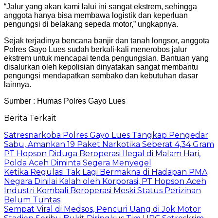
“Jalur yang akan kami lalui ini sangat ekstrem, sehingga
anggota hanya bisa membawa logistik dan keperluan
pengungsi di belakang sepeda motor,” ungkapnya.
Sejak terjadinya bencana banjir dan tanah longsor, anggota
Polres Gayo Lues sudah berkali-kali menerobos jalur
ekstrem untuk mencapai tenda pengungsian. Bantuan yang
disalurkan oleh kepolisian dinyatakan sangat membantu
pengungsi mendapatkan sembako dan kebutuhan dasar
lainnya.
Sumber : Humas Polres Gayo Lues
Berita Terkait
Satresnarkoba Polres Gayo Lues Tangkap Pengedar
Sabu, Amankan 19 Paket Narkotika Seberat 4,34 Gram
PT Hopson Diduga Beroperasi Ilegal di Malam Hari,
Polda Aceh Diminta Segera Menyegel
Ketika Regulasi Tak Lagi Bermakna di Hadapan PMA
Negara Dinilai Kalah oleh Korporasi, PT Hopson Aceh
Industri Kembali Beroperasi Meski Status Perizinan
Belum Tuntas
Sempat Viral di Medsos, Pencuri Uang di Jok Motor