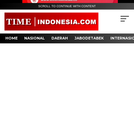
SCROLL TO CONTINUE WITH CONTENT
HOME
NASIONAL
DAERAH
JABODETABEK
INTERNASI