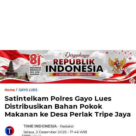
/
Home
GAYO LUES
Satintelkam Polres Gayo Lues
Distribusikan Bahan Pokok
Makanan ke Desa Perlak Tripe Jaya
TIME INDONESIA
- Redaksi
Selasa, 2 Desember 2025 - 17:46 WIB