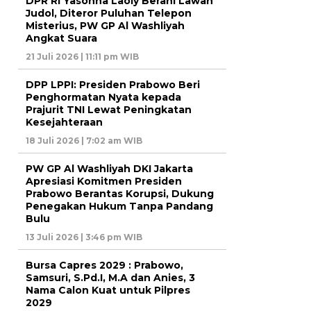
DPR RI Yasonna Laoly Berani Lawan
Judol, Diteror Puluhan Telepon
Misterius, PW GP Al Washliyah
Angkat Suara
21 Juli 2026 | 11:11 pm WIB
DPP LPPI: Presiden Prabowo Beri
Penghormatan Nyata kepada
Prajurit TNI Lewat Peningkatan
Kesejahteraan
18 Juli 2026 | 7:02 am WIB
PW GP Al Washliyah DKI Jakarta
Apresiasi Komitmen Presiden
Prabowo Berantas Korupsi, Dukung
Penegakan Hukum Tanpa Pandang
Bulu
13 Juli 2026 | 3:46 pm WIB
Bursa Capres 2029 : Prabowo,
Samsuri, S.Pd.I, M.A dan Anies, 3
Nama Calon Kuat untuk Pilpres
2029