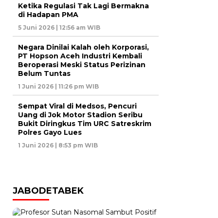
Ketika Regulasi Tak Lagi Bermakna
di Hadapan PMA
5 Juni 2026 | 12:56 am WIB
Negara Dinilai Kalah oleh Korporasi,
PT Hopson Aceh Industri Kembali
Beroperasi Meski Status Perizinan
Belum Tuntas
1 Juni 2026 | 11:26 pm WIB
Sempat Viral di Medsos, Pencuri
Uang di Jok Motor Stadion Seribu
Bukit Diringkus Tim URC Satreskrim
Polres Gayo Lues
1 Juni 2026 | 8:53 pm WIB
JABODETABEK