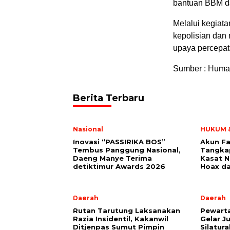
bantuan BBM dar
Melalui kegiata
kepolisian dan 
upaya percepat
Sumber : Huma
Berita Terbaru
Nasional
HUKUM &
Inovasi “PASSIRIKA BOS”
Akun Fa
Tembus Panggung Nasional,
Tangka
Daeng Manye Terima
Kasat N
detiktimur Awards 2026
Hoax da
Daerah
Daerah
Rutan Tarutung Laksanakan
Pewart
Razia Insidentil, Kakanwil
Gelar J
Ditjenpas Sumut Pimpin
Silatur