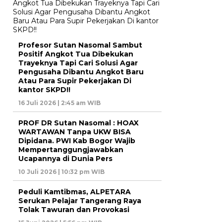
Profesor Sutan Nasomal Sambut
Positif Angkot Tua Dibekukan
Trayeknya Tapi Cari Solusi Agar
Pengusaha Dibantu Angkot Baru
Atau Para Supir Pekerjakan Di
kantor SKPD!!
16 Juli 2026 | 2:45 am WIB
PROF DR Sutan Nasomal : HOAX
WARTAWAN Tanpa UKW BISA
Dipidana. PWI Kab Bogor Wajib
Mempertanggungjawabkan
Ucapannya di Dunia Pers
10 Juli 2026 | 10:32 pm WIB
Peduli Kamtibmas, ALPETARA
Serukan Pelajar Tangerang Raya
Tolak Tawuran dan Provokasi