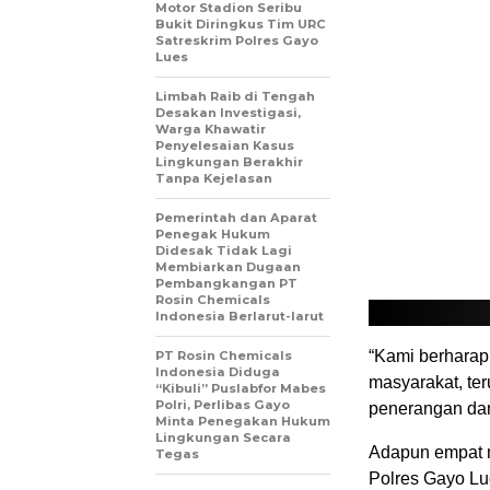
Motor Stadion Seribu
Bukit Diringkus Tim URC
Satreskrim Polres Gayo
Lues
Limbah Raib di Tengah
Desakan Investigasi,
Warga Khawatir
Penyelesaian Kasus
Lingkungan Berakhir
Tanpa Kejelasan
Pemerintah dan Aparat
Penegak Hukum
Didesak Tidak Lagi
Membiarkan Dugaan
Pembangkangan PT
Rosin Chemicals
Indonesia Berlarut-larut
“Kami berharap
PT Rosin Chemicals
Indonesia Diduga
masyarakat, te
“Kibuli” Puslabfor Mabes
Polri, Perlibas Gayo
penerangan dan
Minta Penegakan Hukum
Lingkungan Secara
Adapun empat 
Tegas
Polres Gayo Lu