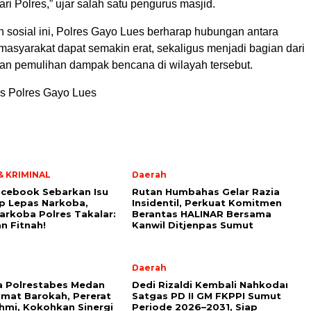
i Polres,” ujar salah satu pengurus masjid.
n sosial ini, Polres Gayo Lues berharap hubungan antara
masyarakat dapat semakin erat, sekaligus menjadi bagian dari
an pemulihan dampak bencana di wilayah tersebut.
s Polres Gayo Lues
 KRIMINAL
Daerah
cebook Sebarkan Isu
Rutan Humbahas Gelar Razia
p Lepas Narkoba,
Insidentil, Perkuat Komitmen
arkoba Polres Takalar:
Berantas HALINAR Bersama
n Fitnah!
Kanwil Ditjenpas Sumut
Daerah
a Polrestabes Medan
Dedi Rizaldi Kembali Nahkodai
umat Barokah, Pererat
Satgas PD II GM FKPPI Sumut
ahmi, Kokohkan Sinergi
Periode 2026–2031, Siap