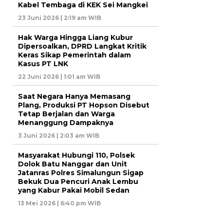
Kabel Tembaga di KEK Sei Mangkei
23 Juni 2026 | 2:19 am WIB
Hak Warga Hingga Liang Kubur
Dipersoalkan, DPRD Langkat Kritik
Keras Sikap Pemerintah dalam
Kasus PT LNK
22 Juni 2026 | 1:01 am WIB
Saat Negara Hanya Memasang
Plang, Produksi PT Hopson Disebut
Tetap Berjalan dan Warga
Menanggung Dampaknya
3 Juni 2026 | 2:03 am WIB
Masyarakat Hubungi 110, Polsek
Dolok Batu Nanggar dan Unit
Jatanras Polres Simalungun Sigap
Bekuk Dua Pencuri Anak Lembu
yang Kabur Pakai Mobil Sedan
13 Mei 2026 | 6:40 pm WIB