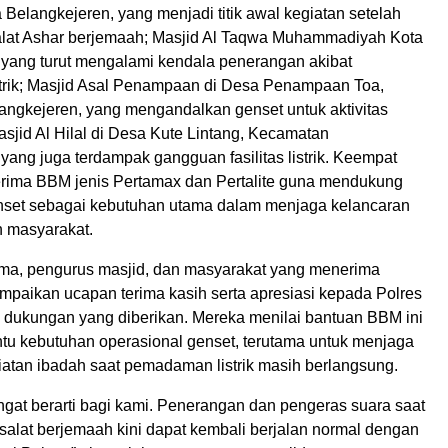
Belangkejeren, yang menjadi titik awal kegiatan setelah
lat Ashar berjemaah; Masjid Al Taqwa Muhammadiyah Kota
 yang turut mengalami kendala penerangan akibat
rik; Masjid Asal Penampaan di Desa Penampaan Toa,
ngkejeren, yang mengandalkan genset untuk aktivitas
asjid Al Hilal di Desa Kute Lintang, Kecamatan
yang juga terdampak gangguan fasilitas listrik. Keempat
erima BBM jenis Pertamax dan Pertalite guna mendukung
nset sebagai kebutuhan utama dalam menjaga kelancaran
h masyarakat.
ma, pengurus masjid, dan masyarakat yang menerima
paikan ucapan terima kasih serta apresiasi kepada Polres
 dukungan yang diberikan. Mereka menilai bantuan BBM ini
u kebutuhan operasional genset, terutama untuk menjaga
iatan ibadah saat pemadaman listrik masih berlangsung.
ngat berarti bagi kami. Penerangan dan pengeras suara saat
alat berjemaah kini dapat kembali berjalan normal dengan