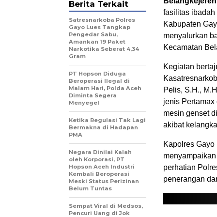
Belangkejeren
Berita Terkait
fasilitas ibada
Satresnarkoba Polres
Kabupaten Gayo
Gayo Lues Tangkap
Pengedar Sabu,
menyalurkan ba
Amankan 19 Paket
Kecamatan Bela
Narkotika Seberat 4,34
Gram
Kegiatan bertaj
PT Hopson Diduga
Kasatresnarko
Beroperasi Ilegal di
Malam Hari, Polda Aceh
Pelis, S.H., M
Diminta Segera
jenis Pertamax
Menyegel
mesin genset d
Ketika Regulasi Tak Lagi
akibat kelangk
Bermakna di Hadapan
PMA
Kapolres Gayo 
Negara Dinilai Kalah
menyampaikan b
oleh Korporasi, PT
Hopson Aceh Industri
perhatian Polr
Kembali Beroperasi
penerangan dan
Meski Status Perizinan
Belum Tuntas
Sempat Viral di Medsos,
Pencuri Uang di Jok