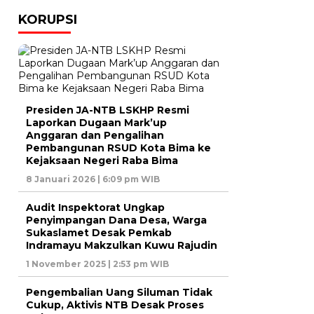
KORUPSI
Presiden JA-NTB LSKHP Resmi
Laporkan Dugaan Mark’up
Anggaran dan Pengalihan
Pembangunan RSUD Kota Bima ke
Kejaksaan Negeri Raba Bima
8 Januari 2026 | 6:09 pm WIB
Audit Inspektorat Ungkap
Penyimpangan Dana Desa, Warga
Sukaslamet Desak Pemkab
Indramayu Makzulkan Kuwu Rajudin
1 November 2025 | 2:53 pm WIB
Pengembalian Uang Siluman Tidak
Cukup, Aktivis NTB Desak Proses