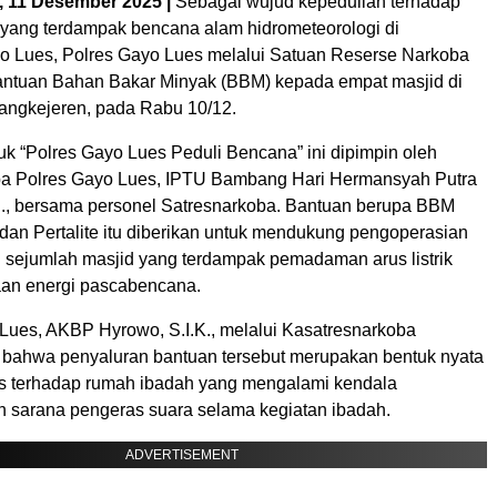
, 11 Desember 2025 |
Sebagai wujud kepedulian terhadap
h yang terdampak bencana alam hidrometeorologi di
 Lues, Polres Gayo Lues melalui Satuan Reserse Narkoba
ntuan Bahan Bakar Minyak (BBM) kepada empat masjid di
ngkejeren, pada Rabu 10/12.
uk “Polres Gayo Lues Peduli Bencana” ini dipimpin oleh
ba Polres Gayo Lues, IPTU Bambang Hari Hermansyah Putra
.H., bersama personel Satresnarkoba. Bantuan berupa BBM
 dan Pertalite itu diberikan untuk mendukung pengoperasian
i sejumlah masjid yang terdampak pemadaman arus listrik
aan energi pascabencana.
Lues, AKBP Hyrowo, S.I.K., melalui Kasatresnarkoba
ahwa penyaluran bantuan tersebut merupakan bentuk nyata
es terhadap rumah ibadah yang mengalami kendala
 sarana pengeras suara selama kegiatan ibadah.
ADVERTISEMENT