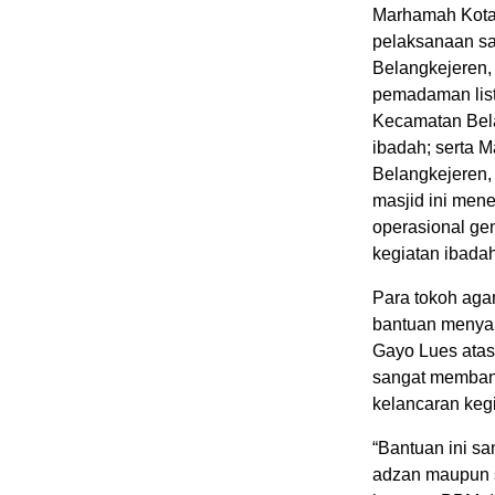
Marhamah Kota 
pelaksanaan sa
Belangkejeren,
pemadaman list
Kecamatan Bela
ibadah; serta M
Belangkejeren, 
masjid ini men
operasional ge
kegiatan ibada
Para tokoh aga
bantuan menyam
Gayo Lues atas
sangat membant
kelancaran keg
“Bantuan ini sa
adzan maupun s