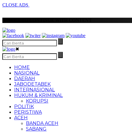
CLOSE ADS
SCROLL TO CONTINUE WITH CONTENT
✖
HOME
NASIONAL
DAERAH
JABODETABEK
INTERNASIONAL
HUKUM & KRIMINAL
KORUPSI
POLITIK
PERISTIWA
ACEH
BANDA ACEH
SABANG