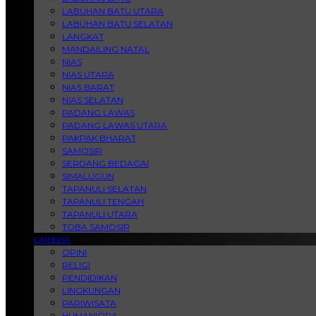
LABUHAN BATU UTARA
LABUHAN BATU SELATAN
LANGKAT
MANDAILING NATAL
NIAS
NIAS UTARA
NIAS BARAT
NIAS SELATAN
PADANG LAWAS
PADANG LAWAS UTARA
PAKPAK BHARAT
SAMOSIR
SERDANG BEDAGAI
SIMALUGUN
TAPANULI SELATAN
TAPANULI TENGAH
TAPANULI UTARA
TOBA SAMOSIR
LAINNYA
OPINI
RELIGI
PENDIDIKAN
LINGKUNGAN
PARIWISATA
HUMANIORA