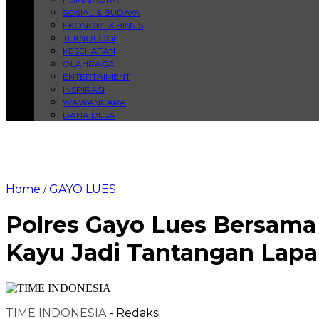
SOSIAL & BUDAYA
EKONOMI & BISNIS
TEKNOLOGI
KESEHATAN
OLAHRAGA
ENTERTAIMENT
INSPIRASI
WAWANCARA
DANA DESA
Home
GAYO LUES
/
Polres Gayo Lues Bersama
Kayu Jadi Tantangan Lap
TIME INDONESIA
- Redaksi