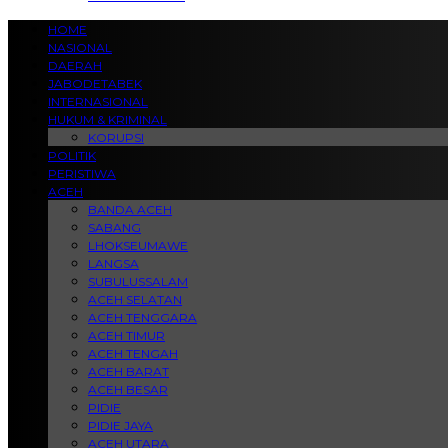
HOME
NASIONAL
DAERAH
JABODETABEK
INTERNASIONAL
HUKUM & KRIMINAL
KORUPSI
POLITIK
PERISTIWA
ACEH
BANDA ACEH
SABANG
LHOKSEUMAWE
LANGSA
SUBULUSSALAM
ACEH SELATAN
ACEH TENGGARA
ACEH TIMUR
ACEH TENGAH
ACEH BARAT
ACEH BESAR
PIDIE
PIDIE JAYA
ACEH UTARA