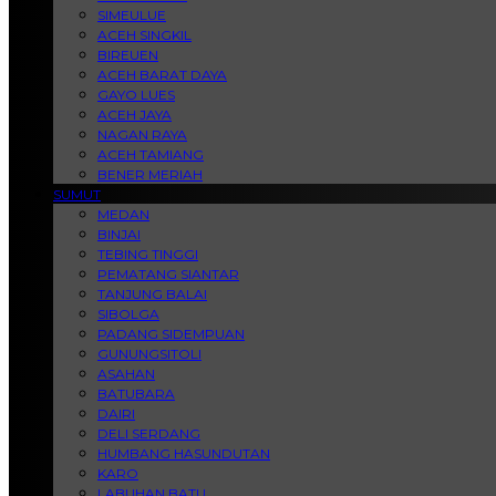
SIMEULUE
ACEH SINGKIL
BIREUEN
ACEH BARAT DAYA
GAYO LUES
ACEH JAYA
NAGAN RAYA
ACEH TAMIANG
BENER MERIAH
SUMUT
MEDAN
BINJAI
TEBING TINGGI
PEMATANG SIANTAR
TANJUNG BALAI
SIBOLGA
PADANG SIDEMPUAN
GUNUNGSITOLI
ASAHAN
BATUBARA
DAIRI
DELI SERDANG
HUMBANG HASUNDUTAN
KARO
LABUHAN BATU