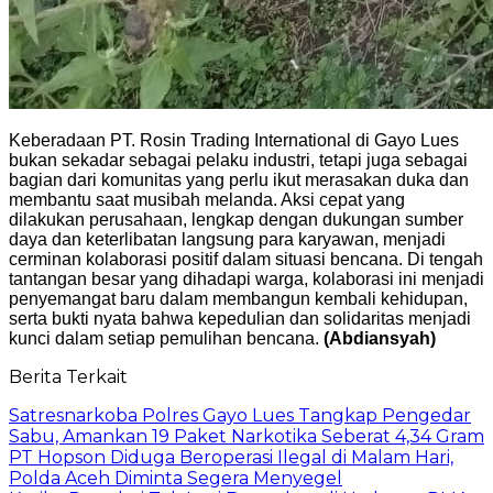
Keberadaan PT. Rosin Trading International di Gayo Lues
bukan sekadar sebagai pelaku industri, tetapi juga sebagai
bagian dari komunitas yang perlu ikut merasakan duka dan
membantu saat musibah melanda. Aksi cepat yang
dilakukan perusahaan, lengkap dengan dukungan sumber
daya dan keterlibatan langsung para karyawan, menjadi
cerminan kolaborasi positif dalam situasi bencana. Di tengah
tantangan besar yang dihadapi warga, kolaborasi ini menjadi
penyemangat baru dalam membangun kembali kehidupan,
serta bukti nyata bahwa kepedulian dan solidaritas menjadi
kunci dalam setiap pemulihan bencana.
(Abdiansyah)
Berita Terkait
Satresnarkoba Polres Gayo Lues Tangkap Pengedar
Sabu, Amankan 19 Paket Narkotika Seberat 4,34 Gram
PT Hopson Diduga Beroperasi Ilegal di Malam Hari,
Polda Aceh Diminta Segera Menyegel