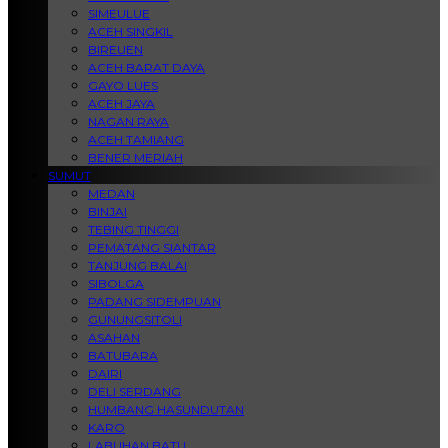
SIMEULUE
ACEH SINGKIL
BIREUEN
ACEH BARAT DAYA
GAYO LUES
ACEH JAYA
NAGAN RAYA
ACEH TAMIANG
BENER MERIAH
SUMUT
MEDAN
BINJAI
TEBING TINGGI
PEMATANG SIANTAR
TANJUNG BALAI
SIBOLGA
PADANG SIDEMPUAN
GUNUNGSITOLI
ASAHAN
BATUBARA
DAIRI
DELI SERDANG
HUMBANG HASUNDUTAN
KARO
LABUHAN BATU