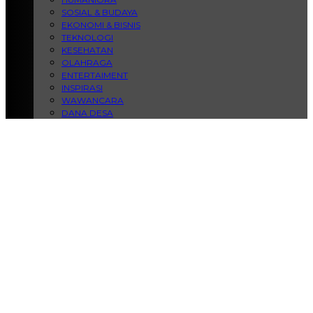
SOSIAL & BUDAYA
EKONOMI & BISNIS
TEKNOLOGI
KESEHATAN
OLAHRAGA
ENTERTAIMENT
INSPIRASI
WAWANCARA
DANA DESA