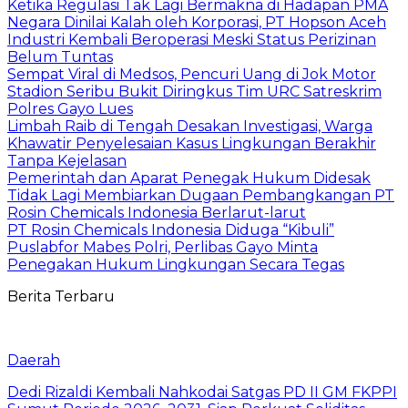
Ketika Regulasi Tak Lagi Bermakna di Hadapan PMA
Negara Dinilai Kalah oleh Korporasi, PT Hopson Aceh
Industri Kembali Beroperasi Meski Status Perizinan
Belum Tuntas
Sempat Viral di Medsos, Pencuri Uang di Jok Motor
Stadion Seribu Bukit Diringkus Tim URC Satreskrim
Polres Gayo Lues
Limbah Raib di Tengah Desakan Investigasi, Warga
Khawatir Penyelesaian Kasus Lingkungan Berakhir
Tanpa Kejelasan
Pemerintah dan Aparat Penegak Hukum Didesak
Tidak Lagi Membiarkan Dugaan Pembangkangan PT
Rosin Chemicals Indonesia Berlarut-larut
PT Rosin Chemicals Indonesia Diduga “Kibuli”
Puslabfor Mabes Polri, Perlibas Gayo Minta
Penegakan Hukum Lingkungan Secara Tegas
Berita Terbaru
Daerah
Dedi Rizaldi Kembali Nahkodai Satgas PD II GM FKPPI