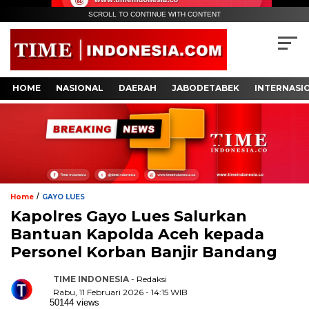
SCROLL TO CONTINUE WITH CONTENT
HOME
NASIONAL
DAERAH
JABODETABEK
INTERNASI
/
Home
GAYO LUES
Kapolres Gayo Lues Salurkan
Bantuan Kapolda Aceh kepada
Personel Korban Banjir Bandang
TIME INDONESIA
- Redaksi
Rabu, 11 Februari 2026 - 14:15 WIB
50144 views