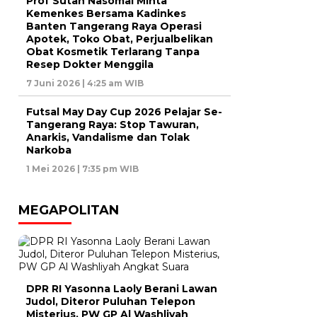
Prof Sutan Nasomal Minta
Kemenkes Bersama Kadinkes
Banten Tangerang Raya Operasi
Apotek, Toko Obat, Perjualbelikan
Obat Kosmetik Terlarang Tanpa
Resep Dokter Menggila
7 Juni 2026 | 4:25 am WIB
Futsal May Day Cup 2026 Pelajar Se-
Tangerang Raya: Stop Tawuran,
Anarkis, Vandalisme dan Tolak
Narkoba
1 Mei 2026 | 7:35 pm WIB
MEGAPOLITAN
DPR RI Yasonna Laoly Berani Lawan
Judol, Diteror Puluhan Telepon
Misterius, PW GP Al Washliyah