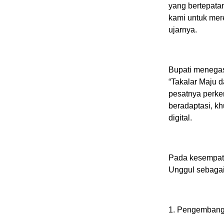
yang bertepata
kami untuk mere
ujarnya.
Bupati menegas
“Takalar Maju d
pesatnya perke
beradaptasi, k
digital.
Pada kesempata
Unggul sebagai
1. Pengembangan