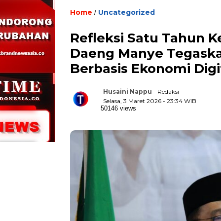
Home
Uncategorized
/
Refleksi Satu Tahun 
Daeng Manye Tegaska
Berbasis Ekonomi Digi
Husaini Nappu
- Redaksi
Selasa, 3 Maret 2026 - 23:34 WIB
50146 views