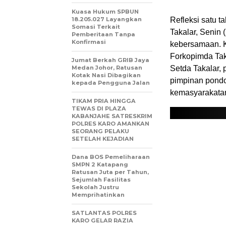
Kuasa Hukum SPBUN
18.205.027 Layangkan
Refleksi satu 
Somasi Terkait
Takalar, Senin
Pemberitaan Tanpa
Konfirmasi
kebersamaan. K
Forkopimda Tak
Jumat Berkah GRIB Jaya
Medan Johor, Ratusan
Setda Takalar, 
Kotak Nasi Dibagikan
pimpinan pondo
kepada Pengguna Jalan
kemasyarakatan
TIKAM PRIA HINGGA
TEWAS DI PLAZA
KABANJAHE SATRESKRIM
POLRES KARO AMANKAN
SEORANG PELAKU
SETELAH KEJADIAN
Dana BOS Pemeliharaan
SMPN 2 Katapang
Ratusan Juta per Tahun,
Sejumlah Fasilitas
Sekolah Justru
Memprihatinkan
SATLANTAS POLRES
KARO GELAR RAZIA