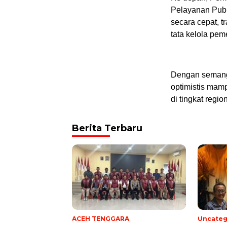
Pelayanan Publ
secara cepat, t
tata kelola peme
Dengan semanga
optimistis mam
di tingkat regi
Berita Terbaru
ACEH TENGGARA
Uncateg