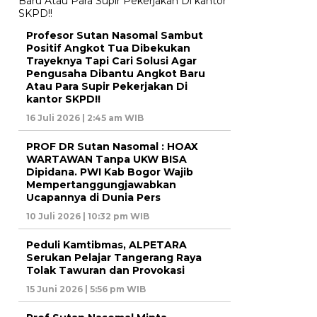
Profesor Sutan Nasomal Sambut
Positif Angkot Tua Dibekukan
Trayeknya Tapi Cari Solusi Agar
Pengusaha Dibantu Angkot Baru
Atau Para Supir Pekerjakan Di
kantor SKPD!!
16 Juli 2026 | 2:45 am WIB
PROF DR Sutan Nasomal : HOAX
WARTAWAN Tanpa UKW BISA
Dipidana. PWI Kab Bogor Wajib
Mempertanggungjawabkan
Ucapannya di Dunia Pers
10 Juli 2026 | 10:32 pm WIB
Peduli Kamtibmas, ALPETARA
Serukan Pelajar Tangerang Raya
Tolak Tawuran dan Provokasi
15 Juni 2026 | 5:56 pm WIB