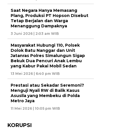
Saat Negara Hanya Memasang
Plang, Produksi PT Hopson Disebut
Tetap Berjalan dan Warga
Menanggung Dampaknya
3 Juni 2026 | 2:03 am WIB
Masyarakat Hubungi 110, Polsek
Dolok Batu Nanggar dan Unit
Jatanras Polres Simalungun Sigap
Bekuk Dua Pencuri Anak Lembu
yang Kabur Pakai Mobil Sedan
13 Mei 2026 | 6:40 pm WIB
Prestasi atau Sekadar Seremoni?
Menguji Nyali RW di Balik Kasus
Asusila yang Membeku di Polda
Metro Jaya
11 Mei 2026 | 10:05 pm WIB
KORUPSI