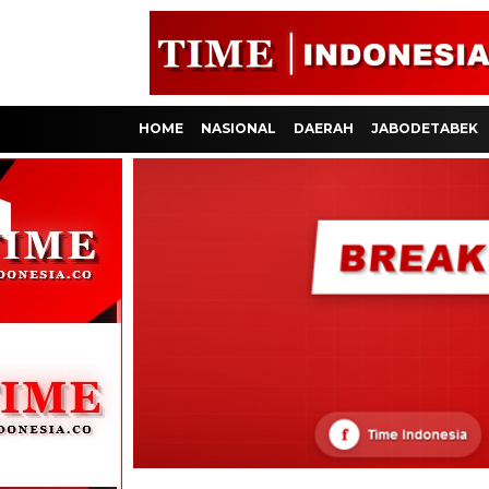
HOME
NASIONAL
DAERAH
JABODETABEK