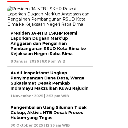
Presiden JA-NTB LSKHP Resmi
Laporkan Dugaan Mark’up
Anggaran dan Pengalihan
Pembangunan RSUD Kota Bima ke
Kejaksaan Negeri Raba Bima
8 Januari 2026 | 6:09 pm WIB
Audit Inspektorat Ungkap
Penyimpangan Dana Desa, Warga
Sukaslamet Desak Pemkab
Indramayu Makzulkan Kuwu Rajudin
1 November 2025 | 2:53 pm WIB
Pengembalian Uang Siluman Tidak
Cukup, Aktivis NTB Desak Proses
Hukum yang Tegas
30 Oktober 2025 | 12:25 am WIB