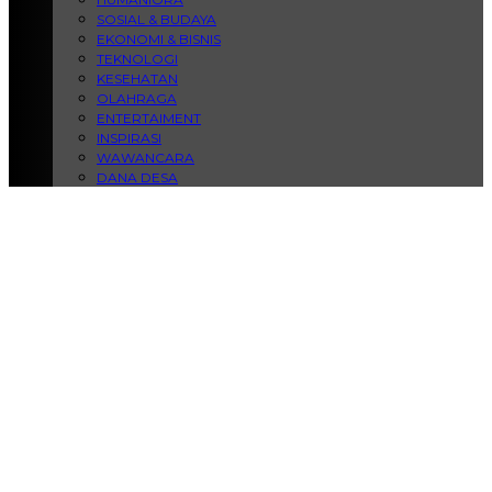
SOSIAL & BUDAYA
EKONOMI & BISNIS
TEKNOLOGI
KESEHATAN
OLAHRAGA
ENTERTAIMENT
INSPIRASI
WAWANCARA
DANA DESA