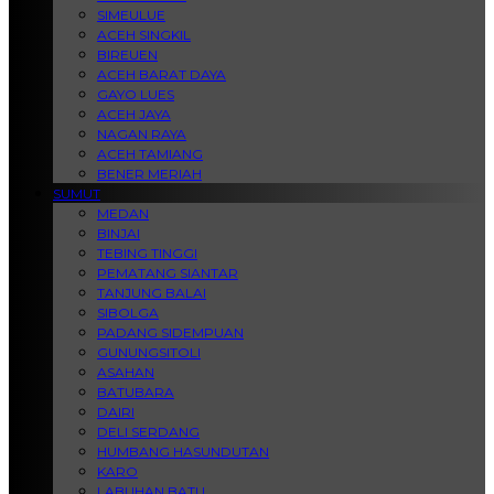
SIMEULUE
ACEH SINGKIL
BIREUEN
ACEH BARAT DAYA
GAYO LUES
ACEH JAYA
NAGAN RAYA
ACEH TAMIANG
BENER MERIAH
SUMUT
MEDAN
BINJAI
TEBING TINGGI
PEMATANG SIANTAR
TANJUNG BALAI
SIBOLGA
PADANG SIDEMPUAN
GUNUNGSITOLI
ASAHAN
BATUBARA
DAIRI
DELI SERDANG
HUMBANG HASUNDUTAN
KARO
LABUHAN BATU