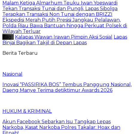
Malam Ketiga Almarhum Teuku Iwan Yoeswardi
Tekan Transaksi Tunai dan Pungli, Lapas Sibolga
Terapkan Transaksi Non Tunai dengan BRIZZI
Ekspedisi Merah Putih Presisi Jangkau Pelalawan,
Polda Riau Bawa Bantuan hingga Perkuat Polsek di
Wilayah Terluar
Tag :
Kalapas Wawan Irawan Pimpin Aksi Sosial
Lapas
Binjai Bagikan Takjil di Depan Lapas
Berita Terbaru
Nasional
Inovasi “PASSIRIKA BOS” Tembus Panggung Nasional,
Daeng Manye Terima detiktimur Awards 2026
HUKUM & KRIMINAL
Akun Facebook Sebarkan Isu Tangkap Lepas
Narkoba, Kasat Narkoba Polres Takalar: Hoax dan
Fitnah!