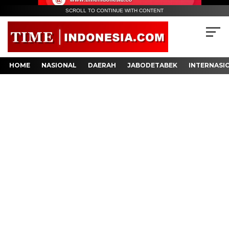
SCROLL TO CONTINUE WITH CONTENT
HOME
NASIONAL
DAERAH
JABODETABEK
INTERNASI