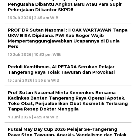
Pengusaha Dibantu Angkot Baru Atau Para Supir
Pekerjakan Di kantor SKPD!!
16 Juli 2026 | 2:45 am WIB
PROF DR Sutan Nasomal : HOAX WARTAWAN Tanpa
UKW BISA Dipidana. PWI Kab Bogor Wajib
Mempertanggungjawabkan Ucapannya di Dunia
Pers
10 Juli 2026 | 10:32 pm WIB
Peduli Kamtibmas, ALPETARA Serukan Pelajar
Tangerang Raya Tolak Tawuran dan Provokasi
15 Juni 2026 | 5:56 pm WIB
Prof Sutan Nasomal Minta Kemenkes Bersama
Kadinkes Banten Tangerang Raya Operasi Apotek,
Toko Obat, Perjualbelikan Obat Kosmetik Terlarang
Tanpa Resep Dokter Menggila
7 Juni 2026 | 4:25 am WIB
Futsal May Day Cup 2026 Pelajar Se-Tangerang
Raya: Stop Tawuran, Anarkis, Vandalisme dan Tolak