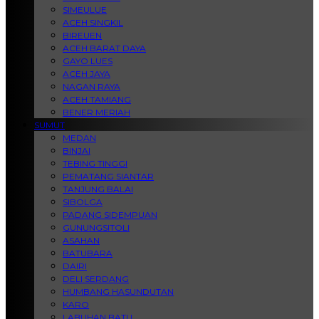
SIMEULUE
ACEH SINGKIL
BIREUEN
ACEH BARAT DAYA
GAYO LUES
ACEH JAYA
NAGAN RAYA
ACEH TAMIANG
BENER MERIAH
SUMUT
MEDAN
BINJAI
TEBING TINGGI
PEMATANG SIANTAR
TANJUNG BALAI
SIBOLGA
PADANG SIDEMPUAN
GUNUNGSITOLI
ASAHAN
BATUBARA
DAIRI
DELI SERDANG
HUMBANG HASUNDUTAN
KARO
LABUHAN BATU