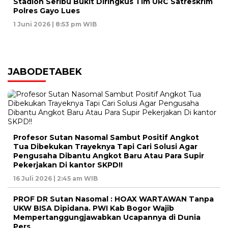
Stadion Seribu Bukit Diringkus Tim URC Satreskrim
Polres Gayo Lues
1 Juni 2026 | 8:53 pm WIB
JABODETABEK
Profesor Sutan Nasomal Sambut Positif Angkot
Tua Dibekukan Trayeknya Tapi Cari Solusi Agar
Pengusaha Dibantu Angkot Baru Atau Para Supir
Pekerjakan Di kantor SKPD!!
16 Juli 2026 | 2:45 am WIB
PROF DR Sutan Nasomal : HOAX WARTAWAN Tanpa
UKW BISA Dipidana. PWI Kab Bogor Wajib
Mempertanggungjawabkan Ucapannya di Dunia
Pers