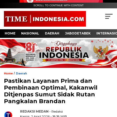
SCROLL TO CONTINUE WITH CONTENT
HOME
NASIONAL
DAERAH
JABODETABEK
INTERNASI
/
Home
Daerah
Pastikan Layanan Prima dan
Pembinaan Optimal, Kakanwil
Ditjenpas Sumut Sidak Rutan
Pangkalan Brandan
REDAKSI MEDAN
- Redaksi
Kamis, 2 April 2026 - 18:18 WIB