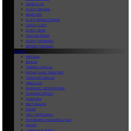
SIMEULUE
ACEH SINGKIL
BIREUEN
ACEH BARAT DAYA
GAYO LUES
ACEH JAYA
NAGAN RAYA
ACEH TAMIANG
BENER MERIAH
SUMUT
MEDAN
BINJAI
TEBING TINGGI
PEMATANG SIANTAR
TANJUNG BALAI
SIBOLGA
PADANG SIDEMPUAN
GUNUNGSITOLI
ASAHAN
BATUBARA
DAIRI
DELI SERDANG
HUMBANG HASUNDUTAN
KARO
LABUHAN BATU