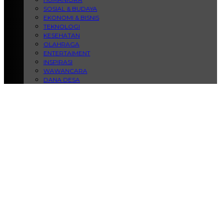
SOSIAL & BUDAYA
EKONOMI & BISNIS
TEKNOLOGI
KESEHATAN
OLAHRAGA
ENTERTAIMENT
INSPIRASI
WAWANCARA
DANA DESA