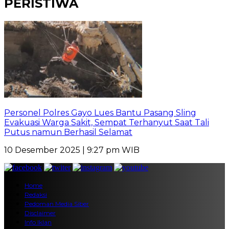
PERISTIWA
Personel Polres Gayo Lues Bantu Pasang Sling
Evakuasi Warga Sakit, Sempat Terhanyut Saat Tali
Putus namun Berhasil Selamat
10 Desember 2025 | 9:27 pm WIB
Home
Redaksi
Pedoman Media Siber
Disclaimer
Info Iklan