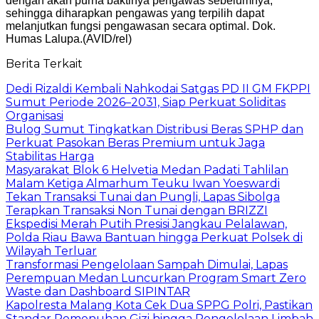
dengan akan purna baktinya pengawas sebelumnya,
sehingga diharapkan pengawas yang terpilih dapat
melanjutkan fungsi pengawasan secara optimal. Dok.
Humas Lalupa.(AVID/rel)
Berita Terkait
Dedi Rizaldi Kembali Nahkodai Satgas PD II GM FKPPI
Sumut Periode 2026–2031, Siap Perkuat Soliditas
Organisasi
Bulog Sumut Tingkatkan Distribusi Beras SPHP dan
Perkuat Pasokan Beras Premium untuk Jaga
Stabilitas Harga
Masyarakat Blok 6 Helvetia Medan Padati Tahlilan
Malam Ketiga Almarhum Teuku Iwan Yoeswardi
Tekan Transaksi Tunai dan Pungli, Lapas Sibolga
Terapkan Transaksi Non Tunai dengan BRIZZI
Ekspedisi Merah Putih Presisi Jangkau Pelalawan,
Polda Riau Bawa Bantuan hingga Perkuat Polsek di
Wilayah Terluar
Transformasi Pengelolaan Sampah Dimulai, Lapas
Perempuan Medan Luncurkan Program Smart Zero
Waste dan Dashboard SIPINTAR
Kapolresta Malang Kota Cek Dua SPPG Polri, Pastikan
Standar Pemenuhan Gizi hingga Pengelolaan Limbah