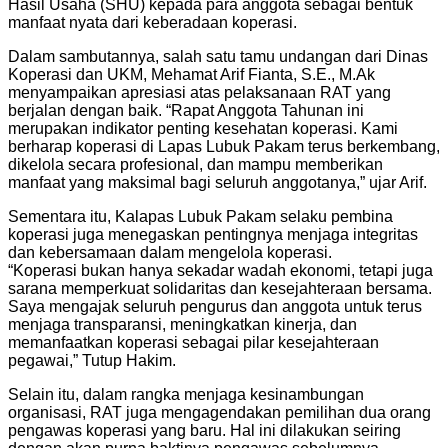
Hasil Usaha (SHU) kepada para anggota sebagai bentuk
manfaat nyata dari keberadaan koperasi.
Dalam sambutannya, salah satu tamu undangan dari Dinas
Koperasi dan UKM, Mehamat Arif Fianta, S.E., M.Ak
menyampaikan apresiasi atas pelaksanaan RAT yang
berjalan dengan baik. “Rapat Anggota Tahunan ini
merupakan indikator penting kesehatan koperasi. Kami
berharap koperasi di Lapas Lubuk Pakam terus berkembang,
dikelola secara profesional, dan mampu memberikan
manfaat yang maksimal bagi seluruh anggotanya,” ujar Arif.
Sementara itu, Kalapas Lubuk Pakam selaku pembina
koperasi juga menegaskan pentingnya menjaga integritas
dan kebersamaan dalam mengelola koperasi.
“Koperasi bukan hanya sekadar wadah ekonomi, tetapi juga
sarana memperkuat solidaritas dan kesejahteraan bersama.
Saya mengajak seluruh pengurus dan anggota untuk terus
menjaga transparansi, meningkatkan kinerja, dan
memanfaatkan koperasi sebagai pilar kesejahteraan
pegawai,” Tutup Hakim.
Selain itu, dalam rangka menjaga kesinambungan
organisasi, RAT juga mengagendakan pemilihan dua orang
pengawas koperasi yang baru. Hal ini dilakukan seiring