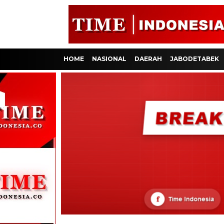
HOME
NASIONAL
DAERAH
JABODETABEK