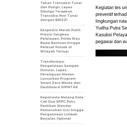
Tekan Transaksi Tunai
dan Pungli, Lapas
Kegiatan tes ur
Sibolga Terapkan
preventif terh
Transaksi Non Tunai
dengan BRIZZI
lingkungan ruta
Yudha Putra Se
Ekspedisi Merah Putih
Presisi Jangkau
Kasubsi Pelaya
Pelalawan, Polda Riau
pegawai dan wa
Bawa Bantuan hingga
Perkuat Polsek di
Wilayah Terluar
Transformasi
Pengelolaan Sampah
Dimulai, Lapas
Perempuan Medan
Luncurkan Program
Smart Zero Waste dan
Dashboard SIPINTAR
Kapolresta Malang Kota
Cek Dua SPPG Polri,
Pastikan Standar
Pemenuhan Gizi hingga
Pengelolaan Limbah
Berjalan Optimal