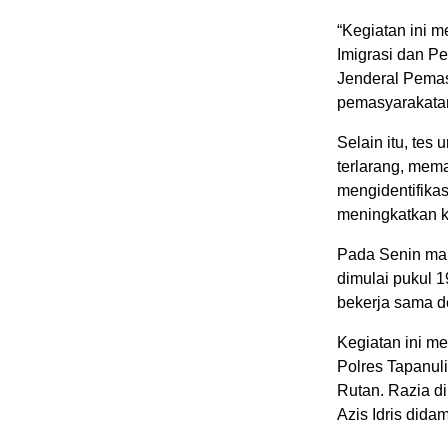
“Kegiatan ini 
Imigrasi dan P
Jenderal Pema
pemasyarakatan 
Selain itu, tes
terlarang, mem
mengidentifikas
meningkatkan k
Pada Senin mal
dimulai pukul 1
bekerja sama de
Kegiatan ini m
Polres Tapanuli
Rutan. Razia d
Azis Idris didam