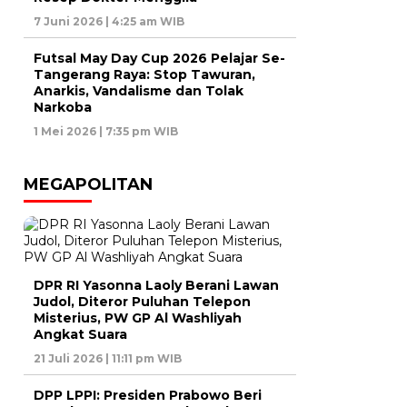
7 Juni 2026 | 4:25 am WIB
Futsal May Day Cup 2026 Pelajar Se-
Tangerang Raya: Stop Tawuran,
Anarkis, Vandalisme dan Tolak
Narkoba
1 Mei 2026 | 7:35 pm WIB
MEGAPOLITAN
DPR RI Yasonna Laoly Berani Lawan
Judol, Diteror Puluhan Telepon
Misterius, PW GP Al Washliyah
Angkat Suara
21 Juli 2026 | 11:11 pm WIB
DPP LPPI: Presiden Prabowo Beri