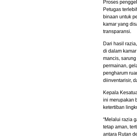
Proses penggel
Petugas terleb
binaan untuk 
kamar yang dis
transparansi.
Dari hasil raz
di dalam kamar h
mancis, sarung 
permainan, gela
pengharum ruang
diinventarisir,
Kepala Kesatu
ini merupakan 
ketertiban ling
“Melalui razia 
tetap aman, tert
antara Rutan d