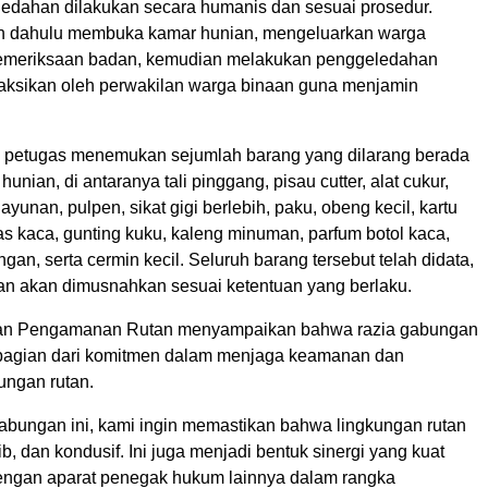
edahan dilakukan secara humanis dan sesuai prosedur.
ih dahulu membuka kamar hunian, mengeluarkan warga
pemeriksaan badan, kemudian melakukan penggeledahan
aksikan oleh perwakilan warga binaan guna menjamin
ia, petugas menemukan sejumlah barang yang dilarang berada
unian, di antaranya tali pinggang, pisau cutter, alat cukur,
ayunan, pulpen, sikat gigi berlebih, paku, obeng kecil, kartu
s kaca, gunting kuku, kaleng minuman, parfum botol kaca,
an, serta cermin kecil. Seluruh barang tersebut telah didata,
 dan akan dimusnahkan sesuai ketentuan yang berlaku.
an Pengamanan Rutan menyampaikan bahwa razia gabungan
bagian dari komitmen dalam menjaga keamanan dan
kungan rutan.
gabungan ini, kami ingin memastikan bahwa lingkungan rutan
ib, dan kondusif. Ini juga menjadi bentuk sinergi yang kuat
engan aparat penegak hukum lainnya dalam rangka