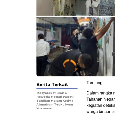
Tarutung –
Berita Terkait
Dalam rangka m
Masyarakat Blok 6
Helvetia Medan Padati
Tahanan Negara
Tahlilan Malam Ketiga
Almarhum Teuku Iwan
kegiatan deteks
Yoeswardi
warga binaan s