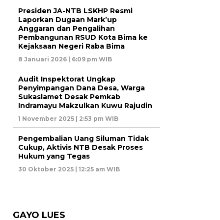
Presiden JA-NTB LSKHP Resmi
Laporkan Dugaan Mark’up
Anggaran dan Pengalihan
Pembangunan RSUD Kota Bima ke
Kejaksaan Negeri Raba Bima
8 Januari 2026 | 6:09 pm WIB
Audit Inspektorat Ungkap
Penyimpangan Dana Desa, Warga
Sukaslamet Desak Pemkab
Indramayu Makzulkan Kuwu Rajudin
1 November 2025 | 2:53 pm WIB
Pengembalian Uang Siluman Tidak
Cukup, Aktivis NTB Desak Proses
Hukum yang Tegas
30 Oktober 2025 | 12:25 am WIB
GAYO LUES