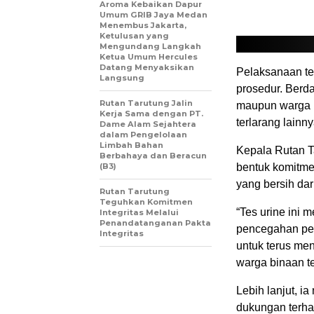
Aroma Kebaikan Dapur
Umum GRIB Jaya Medan
Menembus Jakarta,
Ketulusan yang
Mengundang Langkah
Ketua Umum Hercules
Datang Menyaksikan
Pelaksanaan tes
Langsung
prosedur. Berd
Rutan Tarutung Jalin
maupun warga b
Kerja Sama dengan PT.
terlarang lainny
Dame Alam Sejahtera
dalam Pengelolaan
Limbah Bahan
Kepala Rutan T
Berbahaya dan Beracun
(B3)
bentuk komitme
yang bersih dar
Rutan Tarutung
Teguhkan Komitmen
“Tes urine ini 
Integritas Melalui
Penandatanganan Pakta
pencegahan pen
Integritas
untuk terus me
warga binaan te
Lebih lanjut, 
dukungan terha