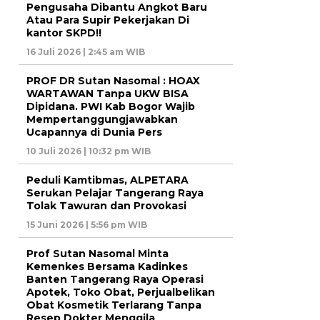
Pengusaha Dibantu Angkot Baru
Atau Para Supir Pekerjakan Di
kantor SKPD!!
16 Juli 2026 | 2:45 am WIB
PROF DR Sutan Nasomal : HOAX
WARTAWAN Tanpa UKW BISA
Dipidana. PWI Kab Bogor Wajib
Mempertanggungjawabkan
Ucapannya di Dunia Pers
10 Juli 2026 | 10:32 pm WIB
Peduli Kamtibmas, ALPETARA
Serukan Pelajar Tangerang Raya
Tolak Tawuran dan Provokasi
15 Juni 2026 | 5:56 pm WIB
Prof Sutan Nasomal Minta
Kemenkes Bersama Kadinkes
Banten Tangerang Raya Operasi
Apotek, Toko Obat, Perjualbelikan
Obat Kosmetik Terlarang Tanpa
Resep Dokter Menggila