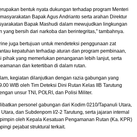
merupakan bentuk nyata dukungan terhadap program Menteri
emasyarakatan Bapak Agus Andrianto serta arahan Direktur
syarakatan Bapak Mashudi dalam mewujudkan lingkungan
yang bersih dari narkoba dan berintegritas,” tambahnya.
 urine juga bertujuan untuk mendeteksi penggunaan zat
antau kepatuhan terhadap aturan dan program pembinaan,
i pihak yang memerlukan penanganan lebih lanjut, serta
eamanan dan ketertiban di dalam rutan.
am, kegiatan dilanjutkan dengan razia gabungan yang
9.00 WIB oleh Tim Deteksi Dini Rutan Kelas IIB Tarutung
ngan unsur TNI, POLRI, dan Polisi Militer.
elibatkan personel gabungan dari Kodim 0210/Tapanuli Utara,
 Utara, dan Subdenpom I/2-2 Tarutung, serta jajaran internal
ipimpin oleh Kepala Kesatuan Pengamanan Rutan (Ka. KPR)
pingi pejabat struktural terkait.