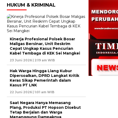
HUKUM & KRIMINAL
Kinerja Profesional Polsek Bosar
Maligas Bersinar, Unit Reskrim
Cepat Ungkap Kasus Pencurian
Kabel Tembaga di KEK Sei Mangkei
23 Juni 2026 | 2:19 am WIB
Hak Warga Hingga Liang Kubur
Dipersoalkan, DPRD Langkat Kritik
Keras Sikap Pemerintah dalam
Kasus PT LNK
22 Juni 2026 | 1:01 am WIB
Saat Negara Hanya Memasang
Plang, Produksi PT Hopson Disebut
Tetap Berjalan dan Warga
Menanggung Dampaknya