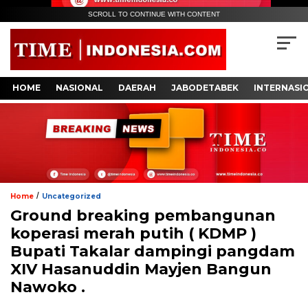
SCROLL TO CONTINUE WITH CONTENT
HOME
NASIONAL
DAERAH
JABODETABEK
INTERNASI
/
Home
Uncategorized
Ground breaking pembangunan
koperasi merah putih ( KDMP )
Bupati Takalar dampingi pangdam
XIV Hasanuddin Mayjen Bangun
Nawoko .