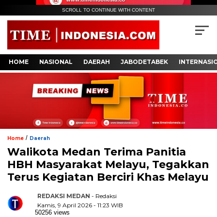
SCROLL TO CONTINUE WITH CONTENT
HOME
NASIONAL
DAERAH
JABODETABEK
INTERNASI
/
Home
Daerah
Walikota Medan Terima Panitia
HBH Masyarakat Melayu, Tegakkan
Terus Kegiatan Berciri Khas Melayu
REDAKSI MEDAN
- Redaksi
Kamis, 9 April 2026 - 11:23 WIB
50256 views