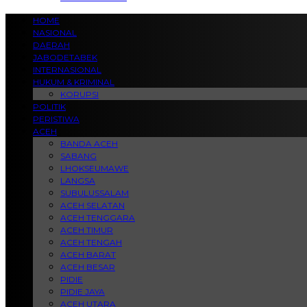
HOME
NASIONAL
DAERAH
JABODETABEK
INTERNASIONAL
HUKUM & KRIMINAL
KORUPSI
POLITIK
PERISTIWA
ACEH
BANDA ACEH
SABANG
LHOKSEUMAWE
LANGSA
SUBULUSSALAM
ACEH SELATAN
ACEH TENGGARA
ACEH TIMUR
ACEH TENGAH
ACEH BARAT
ACEH BESAR
PIDIE
PIDIE JAYA
ACEH UTARA