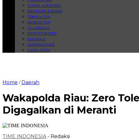
SOSIAL & BUDAYA
EKONOMI & BISNIS
TEKNOLOGI
KESEHATAN
OLAHRAGA
ENTERTAIMENT
INSPIRASI
WAWANCARA
DANA DESA
Home
Daerah
/
Wakapolda Riau: Zero Tole
Digagalkan di Meranti
TIME INDONESIA
- Redaksi