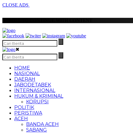
CLOSE ADS
SCROLL TO CONTINUE WITH CONTENT
✖
HOME
NASIONAL
DAERAH
JABODETABEK
INTERNASIONAL
HUKUM & KRIMINAL
KORUPSI
POLITIK
PERISTIWA
ACEH
BANDA ACEH
SABANG