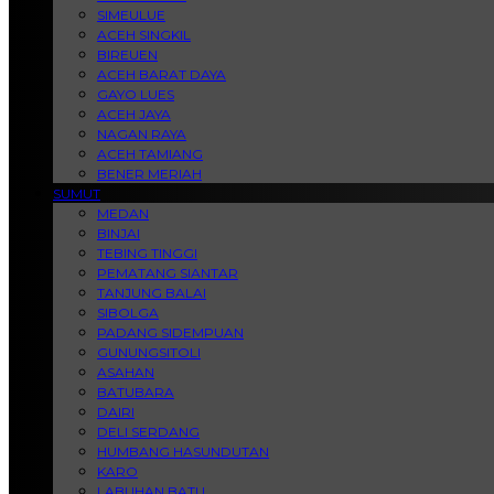
SIMEULUE
ACEH SINGKIL
BIREUEN
ACEH BARAT DAYA
GAYO LUES
ACEH JAYA
NAGAN RAYA
ACEH TAMIANG
BENER MERIAH
SUMUT
MEDAN
BINJAI
TEBING TINGGI
PEMATANG SIANTAR
TANJUNG BALAI
SIBOLGA
PADANG SIDEMPUAN
GUNUNGSITOLI
ASAHAN
BATUBARA
DAIRI
DELI SERDANG
HUMBANG HASUNDUTAN
KARO
LABUHAN BATU