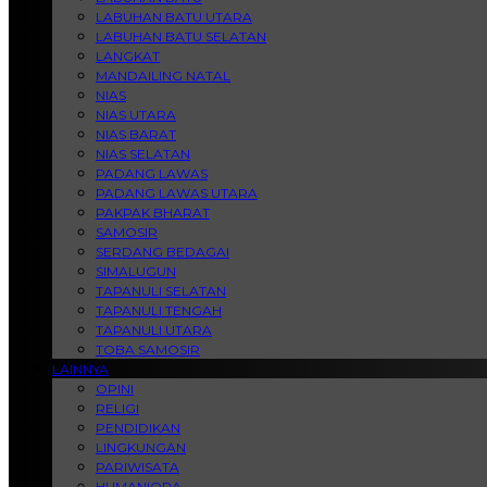
LABUHAN BATU UTARA
LABUHAN BATU SELATAN
LANGKAT
MANDAILING NATAL
NIAS
NIAS UTARA
NIAS BARAT
NIAS SELATAN
PADANG LAWAS
PADANG LAWAS UTARA
PAKPAK BHARAT
SAMOSIR
SERDANG BEDAGAI
SIMALUGUN
TAPANULI SELATAN
TAPANULI TENGAH
TAPANULI UTARA
TOBA SAMOSIR
LAINNYA
OPINI
RELIGI
PENDIDIKAN
LINGKUNGAN
PARIWISATA
HUMANIORA