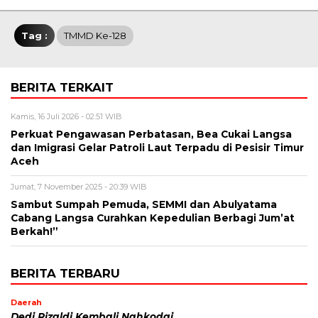
Tag :
TMMD Ke-128
BERITA TERKAIT
Kamis, 16 Juli 2026 - 02:51 WIB
Perkuat Pengawasan Perbatasan, Bea Cukai Langsa
dan Imigrasi Gelar Patroli Laut Terpadu di Pesisir Timur
Aceh
Jumat, 7 November 2025 - 20:39 WIB
Sambut Sumpah Pemuda, SEMMI dan Abulyatama
Cabang Langsa Curahkan Kepedulian Berbagi Jum’at
Berkah!”
BERITA TERBARU
Daerah
Dedi Rizaldi Kembali Nahkodai