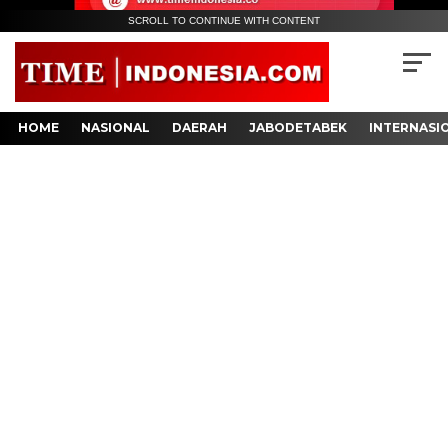
SCROLL TO CONTINUE WITH CONTENT
HOME
NASIONAL
DAERAH
JABODETABEK
INTERNASI