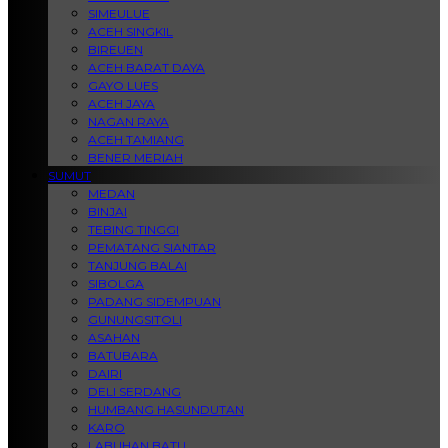
SIMEULUE
ACEH SINGKIL
BIREUEN
ACEH BARAT DAYA
GAYO LUES
ACEH JAYA
NAGAN RAYA
ACEH TAMIANG
BENER MERIAH
SUMUT
MEDAN
BINJAI
TEBING TINGGI
PEMATANG SIANTAR
TANJUNG BALAI
SIBOLGA
PADANG SIDEMPUAN
GUNUNGSITOLI
ASAHAN
BATUBARA
DAIRI
DELI SERDANG
HUMBANG HASUNDUTAN
KARO
LABUHAN BATU