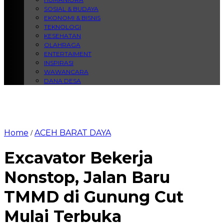
SOSIAL & BUDAYA
EKONOMI & BISNIS
TEKNOLOGI
KESEHATAN
OLAHRAGA
ENTERTAIMENT
INSPIRASI
WAWANCARA
DANA DESA
Home
ACEH BARAT DAYA
/
Excavator Bekerja
Nonstop, Jalan Baru
TMMD di Gunung Cut
Mulai Terbuka