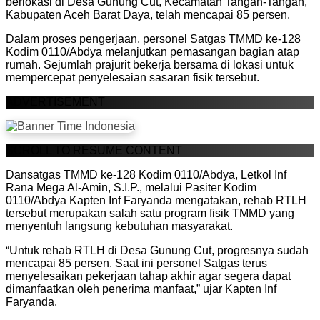
berlokasi di Desa Gunung Cut, Kecamatan Tangan-Tangan,
Kabupaten Aceh Barat Daya, telah mencapai 85 persen.
Dalam proses pengerjaan, personel Satgas TMMD ke-128
Kodim 0110/Abdya melanjutkan pemasangan bagian atap
rumah. Sejumlah prajurit bekerja bersama di lokasi untuk
mempercepat penyelesaian sasaran fisik tersebut.
ADVERTISEMENT
SCROLL TO RESUME CONTENT
Dansatgas TMMD ke-128 Kodim 0110/Abdya, Letkol Inf
Rana Mega Al-Amin, S.I.P., melalui Pasiter Kodim
0110/Abdya Kapten Inf Faryanda mengatakan, rehab RTLH
tersebut merupakan salah satu program fisik TMMD yang
menyentuh langsung kebutuhan masyarakat.
“Untuk rehab RTLH di Desa Gunung Cut, progresnya sudah
mencapai 85 persen. Saat ini personel Satgas terus
menyelesaikan pekerjaan tahap akhir agar segera dapat
dimanfaatkan oleh penerima manfaat,” ujar Kapten Inf
Faryanda.