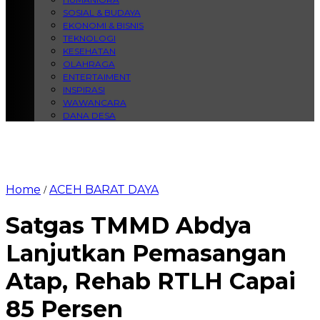
SOSIAL & BUDAYA
EKONOMI & BISNIS
TEKNOLOGI
KESEHATAN
OLAHRAGA
ENTERTAIMENT
INSPIRASI
WAWANCARA
DANA DESA
Home
ACEH BARAT DAYA
/
Satgas TMMD Abdya
Lanjutkan Pemasangan
Atap, Rehab RTLH Capai
85 Persen