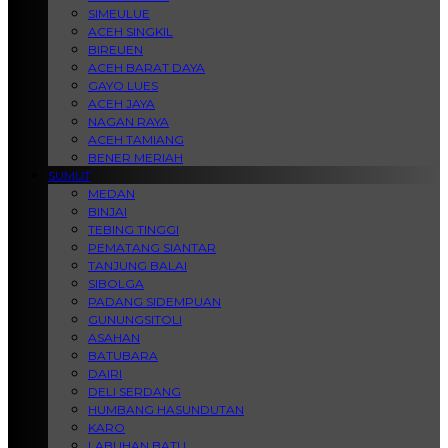
SIMEULUE
ACEH SINGKIL
BIREUEN
ACEH BARAT DAYA
GAYO LUES
ACEH JAYA
NAGAN RAYA
ACEH TAMIANG
BENER MERIAH
SUMUT
MEDAN
BINJAI
TEBING TINGGI
PEMATANG SIANTAR
TANJUNG BALAI
SIBOLGA
PADANG SIDEMPUAN
GUNUNGSITOLI
ASAHAN
BATUBARA
DAIRI
DELI SERDANG
HUMBANG HASUNDUTAN
KARO
LABUHAN BATU