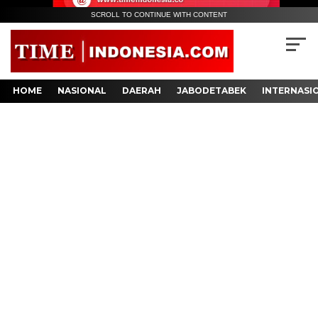
SCROLL TO CONTINUE WITH CONTENT
HOME
NASIONAL
DAERAH
JABODETABEK
INTERNASI