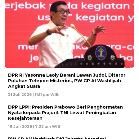
DPR RI Yasonna Laoly Berani Lawan Judol, Diteror
Puluhan Telepon Misterius, PW GP Al Washliyah
Angkat Suara
21 Juli 2026 | 11:11 pm WIB
DPP LPPI: Presiden Prabowo Beri Penghormatan
Nyata kepada Prajurit TNI Lewat Peningkatan
Kesejahteraan
18 Juli 2026 | 7:02 am WIB
PW GP Al Washliyah DKI Jakarta Apresiasi