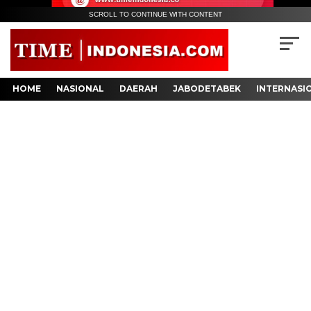
SCROLL TO CONTINUE WITH CONTENT
HOME
NASIONAL
DAERAH
JABODETABEK
INTERNASI