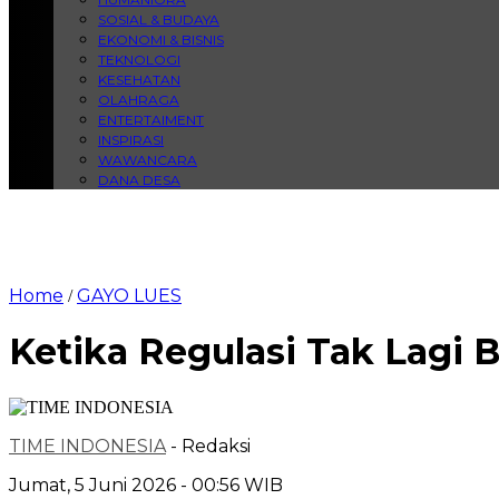
SOSIAL & BUDAYA
EKONOMI & BISNIS
TEKNOLOGI
KESEHATAN
OLAHRAGA
ENTERTAIMENT
INSPIRASI
WAWANCARA
DANA DESA
Home
GAYO LUES
/
Ketika Regulasi Tak Lagi
TIME INDONESIA
- Redaksi
Jumat, 5 Juni 2026 - 00:56 WIB