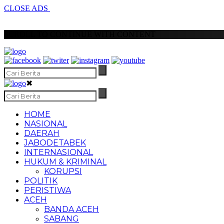
CLOSE ADS
SCROLL TO CONTINUE WITH CONTENT
✖
HOME
NASIONAL
DAERAH
JABODETABEK
INTERNASIONAL
HUKUM & KRIMINAL
KORUPSI
POLITIK
PERISTIWA
ACEH
BANDA ACEH
SABANG