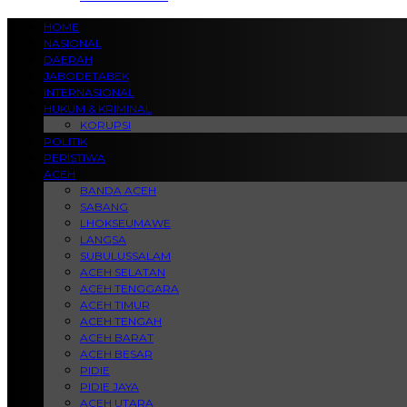
HOME
NASIONAL
DAERAH
JABODETABEK
INTERNASIONAL
HUKUM & KRIMINAL
KORUPSI
POLITIK
PERISTIWA
ACEH
BANDA ACEH
SABANG
LHOKSEUMAWE
LANGSA
SUBULUSSALAM
ACEH SELATAN
ACEH TENGGARA
ACEH TIMUR
ACEH TENGAH
ACEH BARAT
ACEH BESAR
PIDIE
PIDIE JAYA
ACEH UTARA