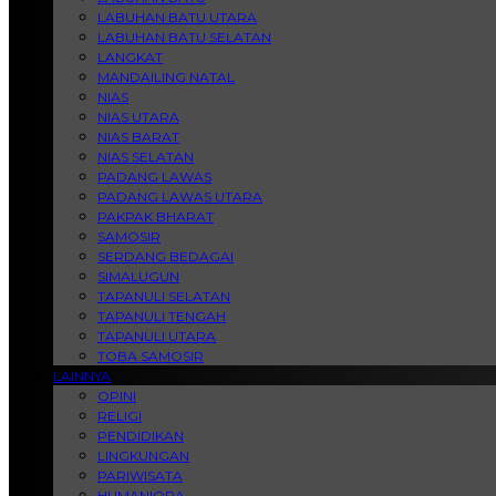
LABUHAN BATU UTARA
LABUHAN BATU SELATAN
LANGKAT
MANDAILING NATAL
NIAS
NIAS UTARA
NIAS BARAT
NIAS SELATAN
PADANG LAWAS
PADANG LAWAS UTARA
PAKPAK BHARAT
SAMOSIR
SERDANG BEDAGAI
SIMALUGUN
TAPANULI SELATAN
TAPANULI TENGAH
TAPANULI UTARA
TOBA SAMOSIR
LAINNYA
OPINI
RELIGI
PENDIDIKAN
LINGKUNGAN
PARIWISATA
HUMANIORA