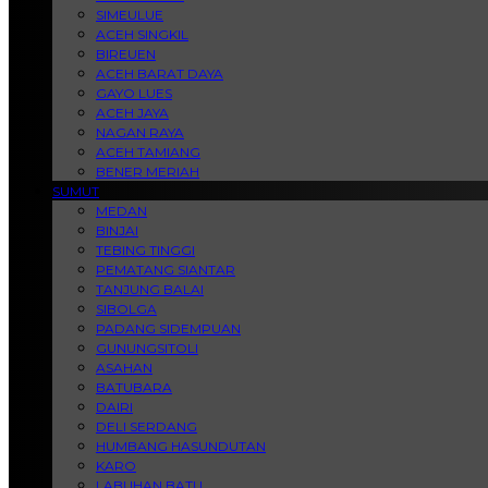
SIMEULUE
ACEH SINGKIL
BIREUEN
ACEH BARAT DAYA
GAYO LUES
ACEH JAYA
NAGAN RAYA
ACEH TAMIANG
BENER MERIAH
SUMUT
MEDAN
BINJAI
TEBING TINGGI
PEMATANG SIANTAR
TANJUNG BALAI
SIBOLGA
PADANG SIDEMPUAN
GUNUNGSITOLI
ASAHAN
BATUBARA
DAIRI
DELI SERDANG
HUMBANG HASUNDUTAN
KARO
LABUHAN BATU