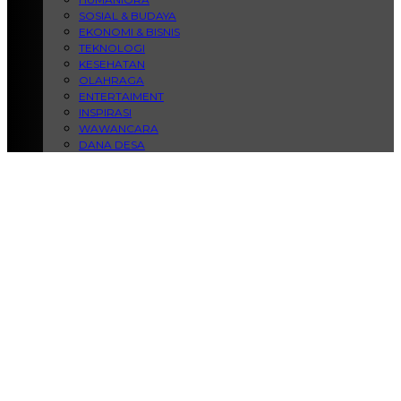
SOSIAL & BUDAYA
EKONOMI & BISNIS
TEKNOLOGI
KESEHATAN
OLAHRAGA
ENTERTAIMENT
INSPIRASI
WAWANCARA
DANA DESA