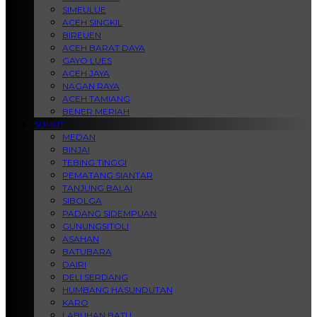
SIMEULUE
ACEH SINGKIL
BIREUEN
ACEH BARAT DAYA
GAYO LUES
ACEH JAYA
NAGAN RAYA
ACEH TAMIANG
BENER MERIAH
SUMUT
MEDAN
BINJAI
TEBING TINGGI
PEMATANG SIANTAR
TANJUNG BALAI
SIBOLGA
PADANG SIDEMPUAN
GUNUNGSITOLI
ASAHAN
BATUBARA
DAIRI
DELI SERDANG
HUMBANG HASUNDUTAN
KARO
LABUHAN BATU