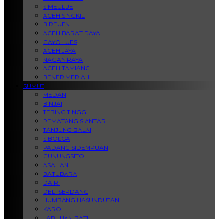
SIMEULUE
ACEH SINGKIL
BIREUEN
ACEH BARAT DAYA
GAYO LUES
ACEH JAYA
NAGAN RAYA
ACEH TAMIANG
BENER MERIAH
SUMUT
MEDAN
BINJAI
TEBING TINGGI
PEMATANG SIANTAR
TANJUNG BALAI
SIBOLGA
PADANG SIDEMPUAN
GUNUNGSITOLI
ASAHAN
BATUBARA
DAIRI
DELI SERDANG
HUMBANG HASUNDUTAN
KARO
LABUHAN BATU