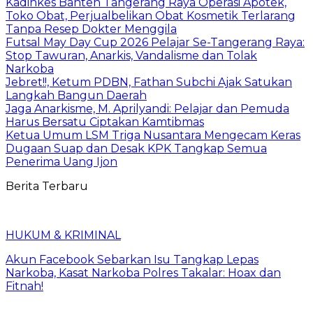
Kadinkes Banten Tangerang Raya Operasi Apotek,
Toko Obat, Perjualbelikan Obat Kosmetik Terlarang
Tanpa Resep Dokter Menggila
Futsal May Day Cup 2026 Pelajar Se-Tangerang Raya:
Stop Tawuran, Anarkis, Vandalisme dan Tolak
Narkoba
Jebret!!, Ketum PDBN, Fathan Subchi Ajak Satukan
Langkah Bangun Daerah
Jaga Anarkisme, M. Aprilyandi: Pelajar dan Pemuda
Harus Bersatu Ciptakan Kamtibmas
Ketua Umum LSM Triga Nusantara Mengecam Keras
Dugaan Suap dan Desak KPK Tangkap Semua
Penerima Uang Ijon
Berita Terbaru
HUKUM & KRIMINAL
Akun Facebook Sebarkan Isu Tangkap Lepas
Narkoba, Kasat Narkoba Polres Takalar: Hoax dan
Fitnah!