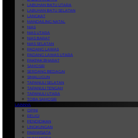
LABUHAN BATU UTARA
LABUHAN BATU SELATAN
LANGKAT
MANDAILING NATAL
NIAS
NIAS UTARA
NIAS BARAT
NIAS SELATAN
PADANG LAWAS
PADANG LAWAS UTARA
PAKPAK BHARAT
SAMOSIR
SERDANG BEDAGAI
SIMALUGUN
TAPANULI SELATAN
TAPANULI TENGAH
TAPANULI UTARA
TOBA SAMOSIR
LAINNYA
OPINI
RELIGI
PENDIDIKAN
LINGKUNGAN
PARIWISATA
HUMANIORA