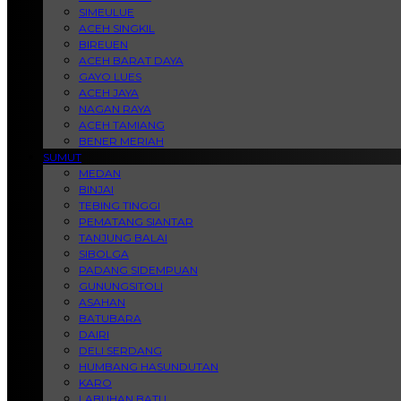
SIMEULUE
ACEH SINGKIL
BIREUEN
ACEH BARAT DAYA
GAYO LUES
ACEH JAYA
NAGAN RAYA
ACEH TAMIANG
BENER MERIAH
SUMUT
MEDAN
BINJAI
TEBING TINGGI
PEMATANG SIANTAR
TANJUNG BALAI
SIBOLGA
PADANG SIDEMPUAN
GUNUNGSITOLI
ASAHAN
BATUBARA
DAIRI
DELI SERDANG
HUMBANG HASUNDUTAN
KARO
LABUHAN BATU