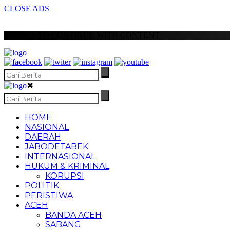
CLOSE ADS
SCROLL TO CONTINUE WITH CONTENT
✖
HOME
NASIONAL
DAERAH
JABODETABEK
INTERNASIONAL
HUKUM & KRIMINAL
KORUPSI
POLITIK
PERISTIWA
ACEH
BANDA ACEH
SABANG