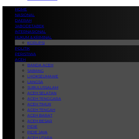
HOME
NASIONAL
DAERAH
JABODETABEK
INTERNASIONAL
HUKUM & KRIMINAL
KORUPSI
POLITIK
PERISTIWA
ACEH
BANDA ACEH
SABANG
LHOKSEUMAWE
LANGSA
SUBULUSSALAM
ACEH SELATAN
ACEH TENGGARA
ACEH TIMUR
ACEH TENGAH
ACEH BARAT
ACEH BESAR
PIDIE
PIDIE JAYA
ACEH UTARA