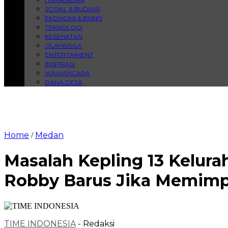
SOSIAL & BUDAYA
EKONOMI & BISNIS
TEKNOLOGI
KESEHATAN
OLAHRAGA
ENTERTAIMENT
INSPIRASI
WAWANCARA
DANA DESA
Home
Medan
/
Masalah Kepling 13 Kelur
Robby Barus Jika Memimp
TIME INDONESIA
- Redaksi