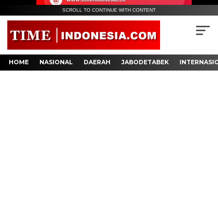
SCROLL TO CONTINUE WITH CONTENT
HOME
NASIONAL
DAERAH
JABODETABEK
INTERNASI