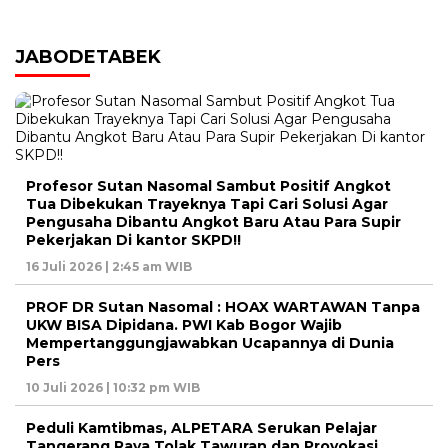
JABODETABEK
Profesor Sutan Nasomal Sambut Positif Angkot
Tua Dibekukan Trayeknya Tapi Cari Solusi Agar
Pengusaha Dibantu Angkot Baru Atau Para Supir
Pekerjakan Di kantor SKPD!!
16 Juli 2026 | 2:45 am WIB
PROF DR Sutan Nasomal : HOAX WARTAWAN Tanpa
UKW BISA Dipidana. PWI Kab Bogor Wajib
Mempertanggungjawabkan Ucapannya di Dunia
Pers
10 Juli 2026 | 10:32 pm WIB
Peduli Kamtibmas, ALPETARA Serukan Pelajar
Tangerang Raya Tolak Tawuran dan Provokasi