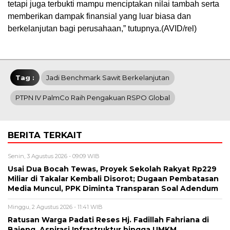
tetapi juga terbukti mampu menciptakan nilai tambah serta
memberikan dampak finansial yang luar biasa dan
berkelanjutan bagi perusahaan,” tutupnya.(AVID/rel)
Tag :
Jadi Benchmark Sawit Berkelanjutan
PTPN IV PalmCo Raih Pengakuan RSPO Global
BERITA TERKAIT
Senin, 3 Agustus 2026 - 09:09 WIB
Usai Dua Bocah Tewas, Proyek Sekolah Rakyat Rp229
Miliar di Takalar Kembali Disorot; Dugaan Pembatasan
Media Muncul, PPK Diminta Transparan Soal Adendum
Minggu, 2 Agustus 2026 - 11:41 WIB
Ratusan Warga Padati Reses Hj. Fadillah Fahriana di
Bajeng, Aspirasi Infrastruktur hingga UMKM