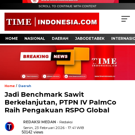
SCROLL TO CONTINUE WITH CONTENT
HOME
NASIONAL
DAERAH
JABODETABEK
INTERNASI
/
Home
Daerah
Jadi Benchmark Sawit
Berkelanjutan, PTPN IV PalmCo
Raih Pengakuan RSPO Global
REDAKSI MEDAN
- Redaksi
Senin, 23 Februari 2026 - 17:41 WIB
50142 views