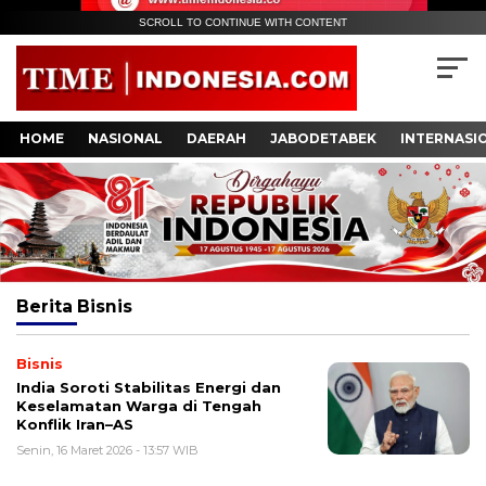
SCROLL TO CONTINUE WITH CONTENT
HOME
NASIONAL
DAERAH
JABODETABEK
INTERNASI
Berita
Bisnis
Bisnis
India Soroti Stabilitas Energi dan
Keselamatan Warga di Tengah
Konflik Iran–AS
Senin, 16 Maret 2026 - 13:57 WIB