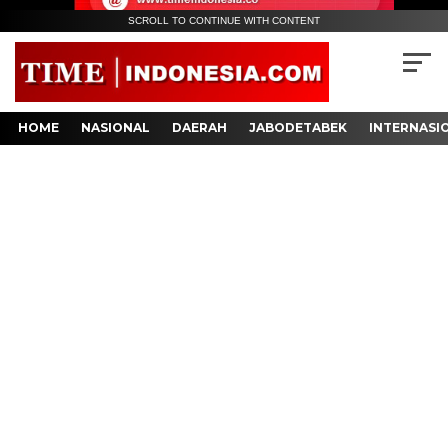
SCROLL TO CONTINUE WITH CONTENT
HOME
NASIONAL
DAERAH
JABODETABEK
INTERNASI