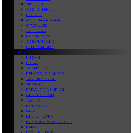
SIMEULUE
ACEH SINGKIL
BIREUEN
ACEH BARAT DAYA
GAYO LUES
ACEH JAYA
NAGAN RAYA
ACEH TAMIANG
BENER MERIAH
SUMUT
MEDAN
BINJAI
TEBING TINGGI
PEMATANG SIANTAR
TANJUNG BALAI
SIBOLGA
PADANG SIDEMPUAN
GUNUNGSITOLI
ASAHAN
BATUBARA
DAIRI
DELI SERDANG
HUMBANG HASUNDUTAN
KARO
LABUHAN BATU