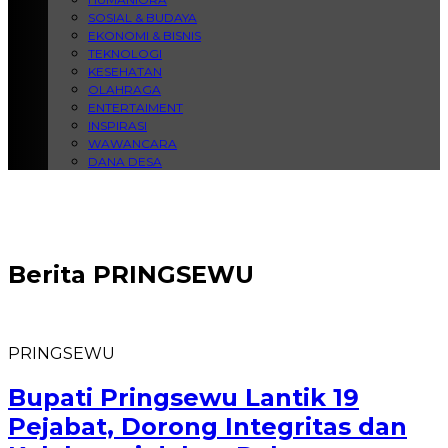
SOSIAL & BUDAYA
EKONOMI & BISNIS
TEKNOLOGI
KESEHATAN
OLAHRAGA
ENTERTAIMENT
INSPIRASI
WAWANCARA
DANA DESA
Berita
PRINGSEWU
PRINGSEWU
Bupati Pringsewu Lantik 19
Pejabat, Dorong Integritas dan