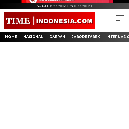
SCROLL TO CONTINUE WITH CONTENT
HOME
NASIONAL
DAERAH
JABODETABEK
INTERNASI