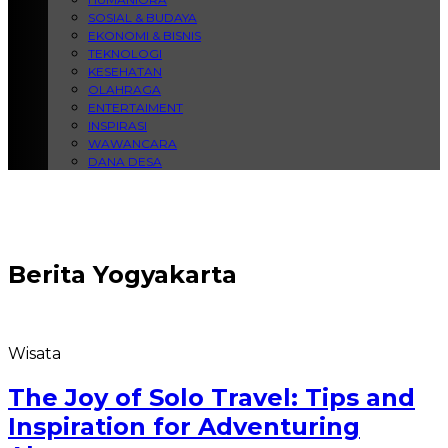
SOSIAL & BUDAYA
EKONOMI & BISNIS
TEKNOLOGI
KESEHATAN
OLAHRAGA
ENTERTAIMENT
INSPIRASI
WAWANCARA
DANA DESA
Berita
Yogyakarta
Wisata
The Joy of Solo Travel: Tips and
Inspiration for Adventuring