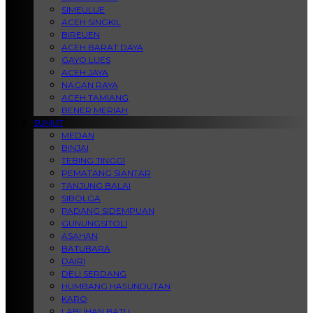
SIMEULUE
ACEH SINGKIL
BIREUEN
ACEH BARAT DAYA
GAYO LUES
ACEH JAYA
NAGAN RAYA
ACEH TAMIANG
BENER MERIAH
SUMUT
MEDAN
BINJAI
TEBING TINGGI
PEMATANG SIANTAR
TANJUNG BALAI
SIBOLGA
PADANG SIDEMPUAN
GUNUNGSITOLI
ASAHAN
BATUBARA
DAIRI
DELI SERDANG
HUMBANG HASUNDUTAN
KARO
LABUHAN BATU