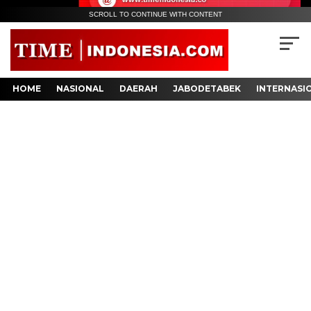
SCROLL TO CONTINUE WITH CONTENT
HOME
NASIONAL
DAERAH
JABODETABEK
INTERNASI