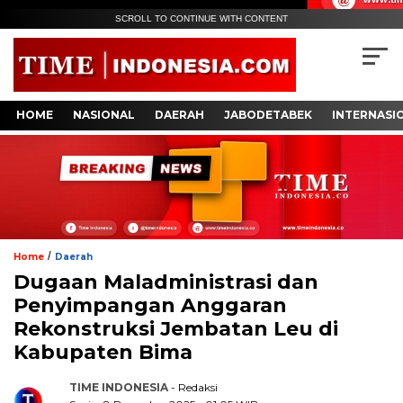
SCROLL TO CONTINUE WITH CONTENT
HOME
NASIONAL
DAERAH
JABODETABEK
INTERNASI
/
Home
Daerah
Dugaan Maladministrasi dan
Penyimpangan Anggaran
Rekonstruksi Jembatan Leu di
Kabupaten Bima
TIME INDONESIA
- Redaksi