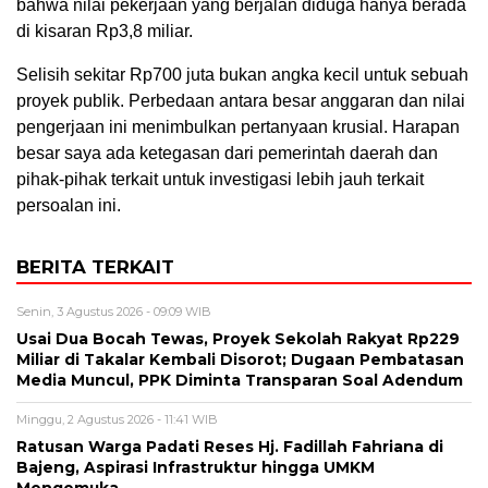
bahwa nilai pekerjaan yang berjalan diduga hanya berada
di kisaran Rp3,8 miliar.
Selisih sekitar Rp700 juta bukan angka kecil untuk sebuah
proyek publik. Perbedaan antara besar anggaran dan nilai
pengerjaan ini menimbulkan pertanyaan krusial. Harapan
besar saya ada ketegasan dari pemerintah daerah dan
pihak-pihak terkait untuk investigasi lebih jauh terkait
persoalan ini.
BERITA TERKAIT
Senin, 3 Agustus 2026 - 09:09 WIB
Usai Dua Bocah Tewas, Proyek Sekolah Rakyat Rp229
Miliar di Takalar Kembali Disorot; Dugaan Pembatasan
Media Muncul, PPK Diminta Transparan Soal Adendum
Minggu, 2 Agustus 2026 - 11:41 WIB
Ratusan Warga Padati Reses Hj. Fadillah Fahriana di
Bajeng, Aspirasi Infrastruktur hingga UMKM
Mengemuka