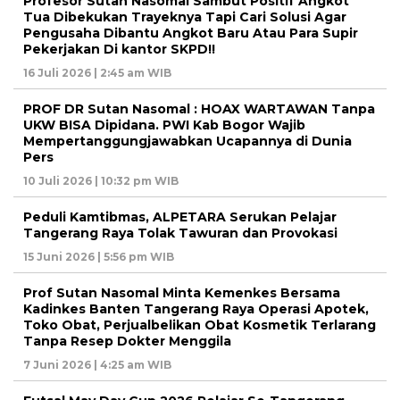
Profesor Sutan Nasomal Sambut Positif Angkot
Tua Dibekukan Trayeknya Tapi Cari Solusi Agar
Pengusaha Dibantu Angkot Baru Atau Para Supir
Pekerjakan Di kantor SKPD!!
16 Juli 2026 | 2:45 am WIB
PROF DR Sutan Nasomal : HOAX WARTAWAN Tanpa
UKW BISA Dipidana. PWI Kab Bogor Wajib
Mempertanggungjawabkan Ucapannya di Dunia
Pers
10 Juli 2026 | 10:32 pm WIB
Peduli Kamtibmas, ALPETARA Serukan Pelajar
Tangerang Raya Tolak Tawuran dan Provokasi
15 Juni 2026 | 5:56 pm WIB
Prof Sutan Nasomal Minta Kemenkes Bersama
Kadinkes Banten Tangerang Raya Operasi Apotek,
Toko Obat, Perjualbelikan Obat Kosmetik Terlarang
Tanpa Resep Dokter Menggila
7 Juni 2026 | 4:25 am WIB