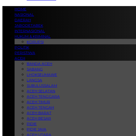
HOME
NASIONAL
DAERAH
JABODETABEK
INTERNASIONAL
HUKUM & KRIMINAL
KORUPSI
POLITIK
PERISTIWA
ACEH
BANDA ACEH
SABANG
LHOKSEUMAWE
LANGSA
SUBULUSSALAM
ACEH SELATAN
ACEH TENGGARA
ACEH TIMUR
ACEH TENGAH
ACEH BARAT
ACEH BESAR
PIDIE
PIDIE JAYA
ACEH UTARA