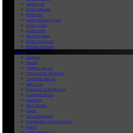
SIMEULUE
ACEH SINGKIL
BIREUEN
ACEH BARAT DAYA
GAYO LUES
ACEH JAYA
NAGAN RAYA
ACEH TAMIANG
BENER MERIAH
SUMUT
MEDAN
BINJAI
TEBING TINGGI
PEMATANG SIANTAR
TANJUNG BALAI
SIBOLGA
PADANG SIDEMPUAN
GUNUNGSITOLI
ASAHAN
BATUBARA
DAIRI
DELI SERDANG
HUMBANG HASUNDUTAN
KARO
LABUHAN BATU