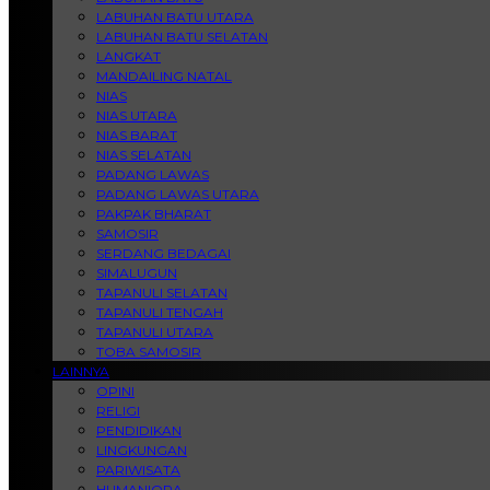
LABUHAN BATU UTARA
LABUHAN BATU SELATAN
LANGKAT
MANDAILING NATAL
NIAS
NIAS UTARA
NIAS BARAT
NIAS SELATAN
PADANG LAWAS
PADANG LAWAS UTARA
PAKPAK BHARAT
SAMOSIR
SERDANG BEDAGAI
SIMALUGUN
TAPANULI SELATAN
TAPANULI TENGAH
TAPANULI UTARA
TOBA SAMOSIR
LAINNYA
OPINI
RELIGI
PENDIDIKAN
LINGKUNGAN
PARIWISATA
HUMANIORA