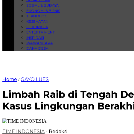
SOSIAL & BUDAYA
EKONOMI & BISNIS
TEKNOLOGI
KESEHATAN
OLAHRAGA
ENTERTAIMENT
INSPIRASI
WAWANCARA
DANA DESA
Home
GAYO LUES
/
Limbah Raib di Tengah De
Kasus Lingkungan Berakhi
TIME INDONESIA
- Redaksi