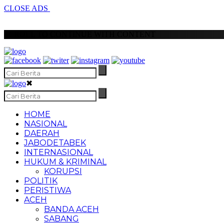
CLOSE ADS
SCROLL TO CONTINUE WITH CONTENT
✖
HOME
NASIONAL
DAERAH
JABODETABEK
INTERNASIONAL
HUKUM & KRIMINAL
KORUPSI
POLITIK
PERISTIWA
ACEH
BANDA ACEH
SABANG