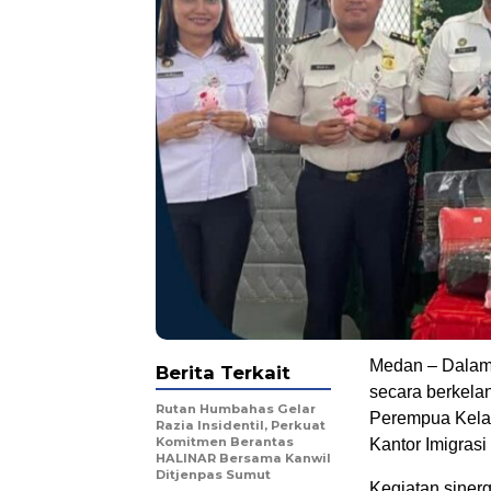
Medan – Dalam
Berita Terkait
secara berkela
Rutan Humbahas Gelar
Perempua Kelas
Razia Insidentil, Perkuat
Komitmen Berantas
Kantor Imigrasi
HALINAR Bersama Kanwil
Ditjenpas Sumut
Kegiatan sinerg