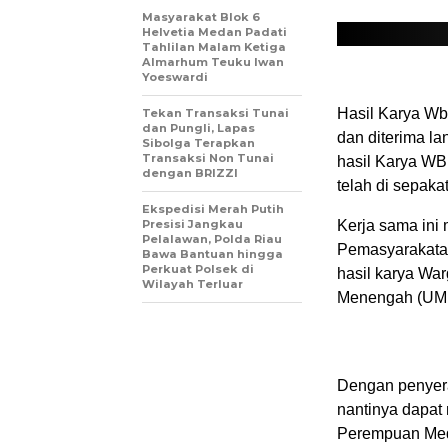
Masyarakat Blok 6
Helvetia Medan Padati
Tahlilan Malam Ketiga
Almarhum Teuku Iwan
Yoeswardi
Hasil Karya Wbp
Tekan Transaksi Tunai
dan Pungli, Lapas
dan diterima l
Sibolga Terapkan
Transaksi Non Tunai
hasil Karya WB
dengan BRIZZI
telah di sepaka
Ekspedisi Merah Putih
Presisi Jangkau
Kerja sama ini 
Pelalawan, Polda Riau
Pemasyarakatan
Bawa Bantuan hingga
Perkuat Polsek di
hasil karya War
Wilayah Terluar
Menengah (UM
Dengan penyera
nantinya dapat
Perempuan Med