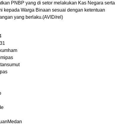
tkan PNBP yang di setor melakukan Kas Negara serta
i kepada Warga Binaan sesuai dengan ketentuan
ngan yang berlaku.(AVID/rel)
4
i31
nkumham
imipas
tansumut
spas
o
de
uanMedan