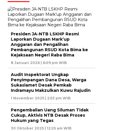
Presiden JA-NTB LSKHP Resmi
Laporkan Dugaan Mark’up
Anggaran dan Pengalihan
Pembangunan RSUD Kota Bima ke
Kejaksaan Negeri Raba Bima
8 Januari 2026 | 6:09 pm WIB
Audit Inspektorat Ungkap
Penyimpangan Dana Desa, Warga
Sukaslamet Desak Pemkab
Indramayu Makzulkan Kuwu Rajudin
1 November 2025 | 2:53 pm WIB
Pengembalian Uang Siluman Tidak
Cukup, Aktivis NTB Desak Proses
Hukum yang Tegas
30 Oktober 2025 | 12:25 am WIB