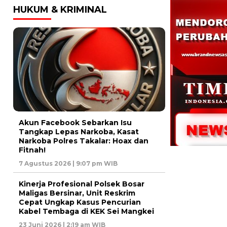
HUKUM & KRIMINAL
Akun Facebook Sebarkan Isu
Tangkap Lepas Narkoba, Kasat
Narkoba Polres Takalar: Hoax dan
Fitnah!
7 Agustus 2026 | 9:07 pm WIB
Kinerja Profesional Polsek Bosar
Maligas Bersinar, Unit Reskrim
Cepat Ungkap Kasus Pencurian
Kabel Tembaga di KEK Sei Mangkei
23 Juni 2026 | 2:19 am WIB