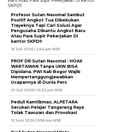
Profesor Sutan Nasomal Sambut
Positif Angkot Tua Dibekukan
Trayeknya Tapi Cari Solusi Agar
Pengusaha Dibantu Angkot Baru
Atau Para Supir Pekerjakan Di
kantor SKPD!!
16 Juli 2026 | 2:45 am WIB
PROF DR Sutan Nasomal : HOAX
WARTAWAN Tanpa UKW BISA
Dipidana. PWI Kab Bogor Wajib
Mempertanggungjawabkan
Ucapannya di Dunia Pers
10 Juli 2026 | 10:32 pm WIB
Peduli Kamtibmas, ALPETARA
Serukan Pelajar Tangerang Raya
Tolak Tawuran dan Provokasi
15 Juni 2026 | 5:56 pm WIB