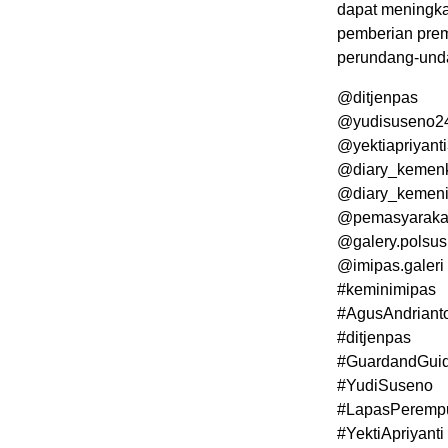
dapat meningka
pemberian prem
perundang-unda
@ditjenpas
@yudisuseno2
@yektiapriyant
@diary_keme
@diary_kemen
@pemasyaraka
@galery.polsu
@imipas.galeri
#keminimipas
#AgusAndriant
#ditjenpas
#GuardandGui
#YudiSuseno
#LapasPeremp
#YektiApriyanti