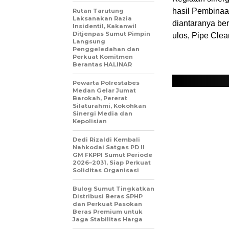
hasil Pembinaa
Rutan Tarutung
Laksanakan Razia
diantaranya beru
Insidentil, Kakanwil
Ditjenpas Sumut Pimpin
ulos, Pipe Clea
Langsung
Penggeledahan dan
Perkuat Komitmen
Berantas HALINAR
Pewarta Polrestabes
Medan Gelar Jumat
Barokah, Pererat
Silaturahmi, Kokohkan
Sinergi Media dan
Kepolisian
Dedi Rizaldi Kembali
Nahkodai Satgas PD II
GM FKPPI Sumut Periode
2026–2031, Siap Perkuat
Soliditas Organisasi
Bulog Sumut Tingkatkan
Distribusi Beras SPHP
dan Perkuat Pasokan
Beras Premium untuk
Jaga Stabilitas Harga