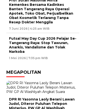
Prof Sutan Nasomal Minta
Kemenkes Bersama Kadinkes
Banten Tangerang Raya Operasi
Apotek, Toko Obat, Perjualbelikan
Obat Kosmetik Terlarang Tanpa
Resep Dokter Menggila
7 Juni 2026 | 4:25 am WIB
Futsal May Day Cup 2026 Pelajar Se-
Tangerang Raya: Stop Tawuran,
Anarkis, Vandalisme dan Tolak
Narkoba
1 Mei 2026 | 7:35 pm WIB
MEGAPOLITAN
DPR RI Yasonna Laoly Berani Lawan
Judol, Diteror Puluhan Telepon
Misterius, PW GP Al Washliyah