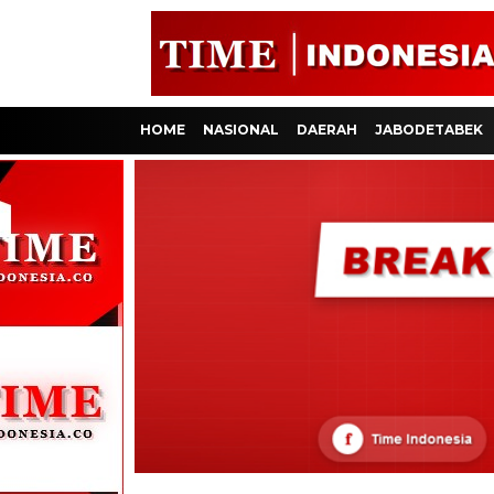
HOME
NASIONAL
DAERAH
JABODETABEK