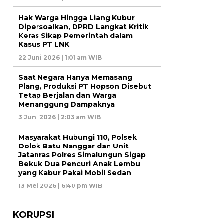
Hak Warga Hingga Liang Kubur
Dipersoalkan, DPRD Langkat Kritik
Keras Sikap Pemerintah dalam
Kasus PT LNK
22 Juni 2026 | 1:01 am WIB
Saat Negara Hanya Memasang
Plang, Produksi PT Hopson Disebut
Tetap Berjalan dan Warga
Menanggung Dampaknya
3 Juni 2026 | 2:03 am WIB
Masyarakat Hubungi 110, Polsek
Dolok Batu Nanggar dan Unit
Jatanras Polres Simalungun Sigap
Bekuk Dua Pencuri Anak Lembu
yang Kabur Pakai Mobil Sedan
13 Mei 2026 | 6:40 pm WIB
KORUPSI