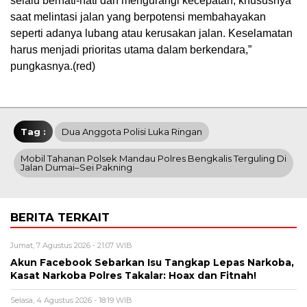
selalu berhati-hati dan mengurangi kecepatan, khususnya
saat melintasi jalan yang berpotensi membahayakan
seperti adanya lubang atau kerusakan jalan. Keselamatan
harus menjadi prioritas utama dalam berkendara,”
pungkasnya.(red)
Tag :
Dua Anggota Polisi Luka Ringan
Mobil Tahanan Polsek Mandau Polres Bengkalis Terguling Di
Jalan Dumai–Sei Pakning
BERITA TERKAIT
Jumat, 7 Agustus 2026 - 21:07 WIB
Akun Facebook Sebarkan Isu Tangkap Lepas Narkoba,
Kasat Narkoba Polres Takalar: Hoax dan Fitnah!
Selasa, 4 Agustus 2026 - 18:19 WIB