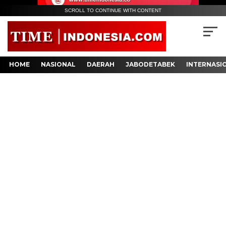
SCROLL TO CONTINUE WITH CONTENT
HOME
NASIONAL
DAERAH
JABODETABEK
INTERNASI