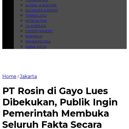
SOSIAL & BUDAYA
EKONOMI & BISNIS
TEKNOLOGI
KESEHATAN
OLAHRAGA
ENTERTAIMENT
INSPIRASI
WAWANCARA
DANA DESA
Home
Jakarta
/
PT Rosin di Gayo Lues
Dibekukan, Publik Ingin
Pemerintah Membuka
Seluruh Fakta Secara