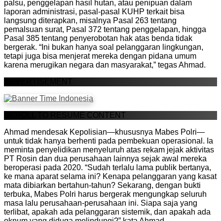
palsu, penggelapan hasil hutan, atau penipuan dalam
laporan administrasi, pasal-pasal KUHP terkait bisa
langsung diterapkan, misalnya Pasal 263 tentang
pemalsuan surat, Pasal 372 tentang penggelapan, hingga
Pasal 385 tentang penyerobotan hak atas benda tidak
bergerak. “Ini bukan hanya soal pelanggaran lingkungan,
tetapi juga bisa menjerat mereka dengan pidana umum
karena merugikan negara dan masyarakat,” tegas Ahmad.
ADVERTISEMENT
SCROLL TO RESUME CONTENT
Ahmad mendesak Kepolisian—khususnya Mabes Polri—
untuk tidak hanya berhenti pada pembekuan operasional. Ia
meminta penyelidikan menyeluruh atas rekam jejak aktivitas
PT Rosin dan dua perusahaan lainnya sejak awal mereka
beroperasi pada 2020. “Sudah terlalu lama publik bertanya,
ke mana aparat selama ini? Kenapa pelanggaran yang kasat
mata dibiarkan bertahun-tahun? Sekarang, dengan bukti
terbuka, Mabes Polri harus bergerak mengungkap seluruh
masa lalu perusahaan-perusahaan ini. Siapa saja yang
terlibat, apakah ada pelanggaran sistemik, dan apakah ada
oknum yang diduga melindungi?” kata Ahmad.