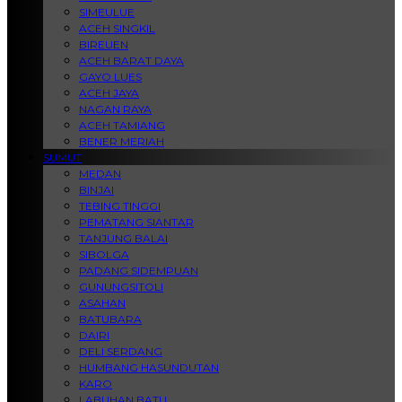
SIMEULUE
ACEH SINGKIL
BIREUEN
ACEH BARAT DAYA
GAYO LUES
ACEH JAYA
NAGAN RAYA
ACEH TAMIANG
BENER MERIAH
SUMUT
MEDAN
BINJAI
TEBING TINGGI
PEMATANG SIANTAR
TANJUNG BALAI
SIBOLGA
PADANG SIDEMPUAN
GUNUNGSITOLI
ASAHAN
BATUBARA
DAIRI
DELI SERDANG
HUMBANG HASUNDUTAN
KARO
LABUHAN BATU