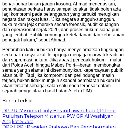
benar-benar bukan jargon kosong. Ahmad menegaskan,
penuntasan perkara harus sampai ke akar; tidak boleh ada
lagi kompromi pada pelanggaran yang terbukti merugikan
negara dan rakyat luas. “Jika negara sungguh-sungguh,
buka rekam jejak mereka secara forensik, audit keuangan
dan operasional sejak 2020, dan proses hukum siapa pun
yang terlibat. Publik menunggu keteladanan dan keberanian
penegak hukum,” sebut Ahmad.
Pertaruhan kali ini bukan hanya menyelamatkan lingkungan
serta hak masyarakat, tetapi juga menjaga marwah keadilan
dan supremasi hukum. Jika aparat penegak hukum—mulai
dari Polda Aceh hingga Mabes Polri—berani membongkar
semua yang selama ini disembunyikan, kepercayaan publik
akan pulih. Tapi jika kompromi dan perlindungan masih
terjadi, bukan tidak mungkin skandal pembiaran hukum ini
akan tercatat sebagai salah satu noda terbesar dalam
sejarah pengelolaan hasil hutan Aceh.
(TIM)
Berita Terkait
DPR RI Yasonna Laoly Berani Lawan Judol, Diteror
Puluhan Telepon Misterius, PW GP Al Washliyah
Angkat Suara
DPP LPPI: Presiden Prabowo Beri Penghormatan