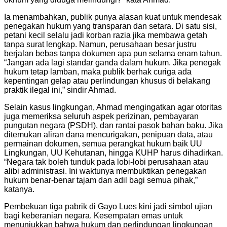
Ia menambahkan, publik punya alasan kuat untuk mendesak
penegakan hukum yang transparan dan setara. Di satu sisi,
petani kecil selalu jadi korban razia jika membawa getah
tanpa surat lengkap. Namun, perusahaan besar justru
berjalan bebas tanpa dokumen apa pun selama enam tahun.
“Jangan ada lagi standar ganda dalam hukum. Jika penegak
hukum tetap lamban, maka publik berhak curiga ada
kepentingan gelap atau perlindungan khusus di belakang
praktik ilegal ini,” sindir Ahmad.
Selain kasus lingkungan, Ahmad mengingatkan agar otoritas
juga memeriksa seluruh aspek perizinan, pembayaran
pungutan negara (PSDH), dan rantai pasok bahan baku. Jika
ditemukan aliran dana mencurigakan, penipuan data, atau
permainan dokumen, semua perangkat hukum baik UU
Lingkungan, UU Kehutanan, hingga KUHP harus dihadirkan.
“Negara tak boleh tunduk pada lobi-lobi perusahaan atau
alibi administrasi. Ini waktunya membuktikan penegakan
hukum benar-benar tajam dan adil bagi semua pihak,”
katanya.
Pembekuan tiga pabrik di Gayo Lues kini jadi simbol ujian
bagi keberanian negara. Kesempatan emas untuk
menunjukkan bahwa hukum dan perlindungan lingkungan