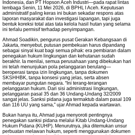
Indonesia, dan PT Hopson Aceh Industri—pada rapat lintas
lembaga Senin, 11 Mei 2026, di BPHL I Aceh. Keputusan
administratif paling keras ini bukan sekadar respons atas
laporan masyarakat dan investigasi lapangan, tapi juga
bentuk koreksi total atas tata kelola hasil hutan yang selama
ini terlalu permisif terhadap penyimpangan.
Ahmad Soadikin, pengurus pusat Gerakan Kebangsaan di
Jakarta, menyebut, putusan pembekuan harus dipandang
sebagai sinyal kuat bagi semua pihak: era pembiaran dalam
penegakan hukum lingkungan dan kehutanan sudah
berakhir. Ia menilai, semua perusahaan yang dibekukan hari
ini telah menunjukan pola pelanggaran berulang—
beroperasi tanpa izin lingkungan, tanpa dokumen
SKSHHBK, tanpa konsesi yang jelas, serta absen
membayar pungutan negara. “Ini terang-terangan
pelanggaran hukum. Dari sisi administrasi lingkungan,
pelanggaran pasal 35 dan 36 Undang-Undang 32/2009
sangat jelas. Sanksi pidana juga termaktub dalam pasal 109
dan 116 UU yang sama,” ujar Ahmad kepada wartawan.
Bukan hanya itu, Ahmad juga menyoroti pentingnya
penegakan sanksi pidana melalui Kitab Undang-Undang
Hukum Pidana (KUHP). Menurutnya, jika ditemukan unsur
perbuatan melawan hukum, seperti menggunakan dokumen