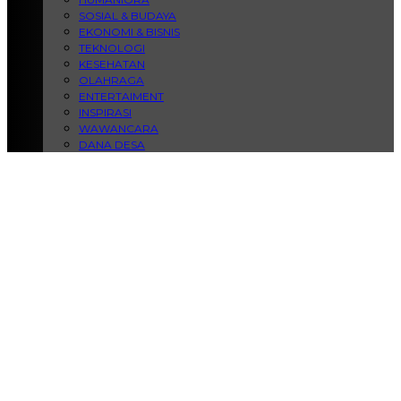
SOSIAL & BUDAYA
EKONOMI & BISNIS
TEKNOLOGI
KESEHATAN
OLAHRAGA
ENTERTAIMENT
INSPIRASI
WAWANCARA
DANA DESA