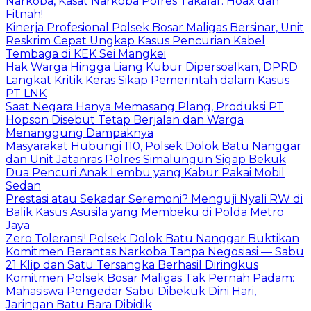
Narkoba, Kasat Narkoba Polres Takalar: Hoax dan
Fitnah!
Kinerja Profesional Polsek Bosar Maligas Bersinar, Unit
Reskrim Cepat Ungkap Kasus Pencurian Kabel
Tembaga di KEK Sei Mangkei
Hak Warga Hingga Liang Kubur Dipersoalkan, DPRD
Langkat Kritik Keras Sikap Pemerintah dalam Kasus
PT LNK
Saat Negara Hanya Memasang Plang, Produksi PT
Hopson Disebut Tetap Berjalan dan Warga
Menanggung Dampaknya
Masyarakat Hubungi 110, Polsek Dolok Batu Nanggar
dan Unit Jatanras Polres Simalungun Sigap Bekuk
Dua Pencuri Anak Lembu yang Kabur Pakai Mobil
Sedan
Prestasi atau Sekadar Seremoni? Menguji Nyali RW di
Balik Kasus Asusila yang Membeku di Polda Metro
Jaya
Zero Toleransi! Polsek Dolok Batu Nanggar Buktikan
Komitmen Berantas Narkoba Tanpa Negosiasi — Sabu
21 Klip dan Satu Tersangka Berhasil Diringkus
Komitmen Polsek Bosar Maligas Tak Pernah Padam:
Mahasiswa Pengedar Sabu Dibekuk Dini Hari,
Jaringan Batu Bara Dibidik