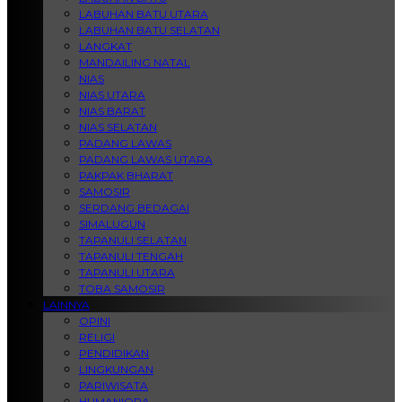
LABUHAN BATU UTARA
LABUHAN BATU SELATAN
LANGKAT
MANDAILING NATAL
NIAS
NIAS UTARA
NIAS BARAT
NIAS SELATAN
PADANG LAWAS
PADANG LAWAS UTARA
PAKPAK BHARAT
SAMOSIR
SERDANG BEDAGAI
SIMALUGUN
TAPANULI SELATAN
TAPANULI TENGAH
TAPANULI UTARA
TOBA SAMOSIR
LAINNYA
OPINI
RELIGI
PENDIDIKAN
LINGKUNGAN
PARIWISATA
HUMANIORA