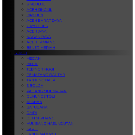
SIMEULUE
ACEH SINGKIL
BIREUEN
ACEH BARAT DAYA
GAYO LUES
ACEH JAYA
NAGAN RAYA
ACEH TAMIANG
BENER MERIAH
SUMUT
MEDAN
BINJAI
TEBING TINGGI
PEMATANG SIANTAR
TANJUNG BALAI
SIBOLGA
PADANG SIDEMPUAN
GUNUNGSITOLI
ASAHAN
BATUBARA
DAIRI
DELI SERDANG
HUMBANG HASUNDUTAN
KARO
LABUHAN BATU