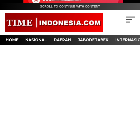
SCROLL TO CONTINUE WITH CONTENT
HOME
NASIONAL
DAERAH
JABODETABEK
INTERNASI