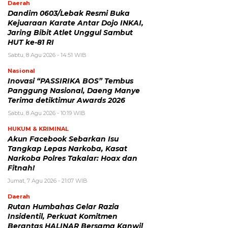
Daerah
Dandim 0603/Lebak Resmi Buka
Kejuaraan Karate Antar Dojo INKAI,
Jaring Bibit Atlet Unggul Sambut
HUT ke-81 RI
Sabtu, 8 Agu 2026 - 14:51 WIB
Nasional
Inovasi “PASSIRIKA BOS” Tembus
Panggung Nasional, Daeng Manye
Terima detiktimur Awards 2026
Sabtu, 8 Agu 2026 - 10:19 WIB
HUKUM & KRIMINAL
Akun Facebook Sebarkan Isu
Tangkap Lepas Narkoba, Kasat
Narkoba Polres Takalar: Hoax dan
Fitnah!
Jumat, 7 Agu 2026 - 21:07 WIB
Daerah
Rutan Humbahas Gelar Razia
Insidentil, Perkuat Komitmen
Berantas HALINAR Bersama Kanwil