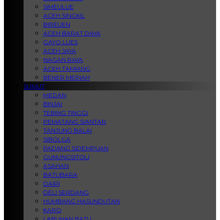
SIMEULUE
ACEH SINGKIL
BIREUEN
ACEH BARAT DAYA
GAYO LUES
ACEH JAYA
NAGAN RAYA
ACEH TAMIANG
BENER MERIAH
SUMUT
MEDAN
BINJAI
TEBING TINGGI
PEMATANG SIANTAR
TANJUNG BALAI
SIBOLGA
PADANG SIDEMPUAN
GUNUNGSITOLI
ASAHAN
BATUBARA
DAIRI
DELI SERDANG
HUMBANG HASUNDUTAN
KARO
LABUHAN BATU