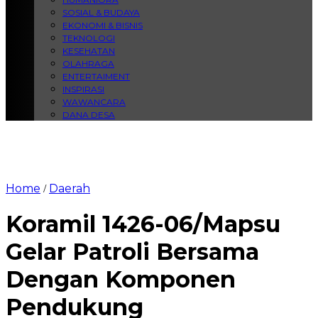
SOSIAL & BUDAYA
EKONOMI & BISNIS
TEKNOLOGI
KESEHATAN
OLAHRAGA
ENTERTAIMENT
INSPIRASI
WAWANCARA
DANA DESA
Home
Daerah
/
Koramil 1426-06/Mapsu
Gelar Patroli Bersama
Dengan Komponen
Pendukung