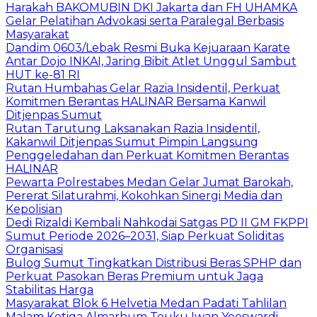
Harakah BAKOMUBIN DKI Jakarta dan FH UHAMKA
Gelar Pelatihan Advokasi serta Paralegal Berbasis
Masyarakat
Dandim 0603/Lebak Resmi Buka Kejuaraan Karate
Antar Dojo INKAI, Jaring Bibit Atlet Unggul Sambut
HUT ke-81 RI
Rutan Humbahas Gelar Razia Insidentil, Perkuat
Komitmen Berantas HALINAR Bersama Kanwil
Ditjenpas Sumut
Rutan Tarutung Laksanakan Razia Insidentil,
Kakanwil Ditjenpas Sumut Pimpin Langsung
Penggeledahan dan Perkuat Komitmen Berantas
HALINAR
Pewarta Polrestabes Medan Gelar Jumat Barokah,
Pererat Silaturahmi, Kokohkan Sinergi Media dan
Kepolisian
Dedi Rizaldi Kembali Nahkodai Satgas PD II GM FKPPI
Sumut Periode 2026–2031, Siap Perkuat Soliditas
Organisasi
Bulog Sumut Tingkatkan Distribusi Beras SPHP dan
Perkuat Pasokan Beras Premium untuk Jaga
Stabilitas Harga
Masyarakat Blok 6 Helvetia Medan Padati Tahlilan
Malam Ketiga Almarhum Teuku Iwan Yoeswardi