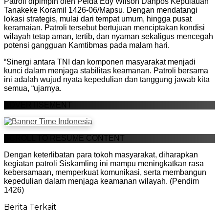
Patroli dipimpin oleh Pelda Edy Wilson Danpos Kepulauan
Tanakeke Koramil 1426-06/Mapsu. Dengan mendatangi
lokasi strategis, mulai dari tempat umum, hingga pusat
keramaian. Patroli tersebut bertujuan menciptakan kondisi
wilayah tetap aman, tertib, dan nyaman sekaligus mencegah
potensi gangguan Kamtibmas pada malam hari.
“Sinergi antara TNI dan komponen masyarakat menjadi
kunci dalam menjaga stabilitas keamanan. Patroli bersama
ini adalah wujud nyata kepedulian dan tanggung jawab kita
semua, “ujarnya.
ADVERTISEMENT
SCROLL TO RESUME CONTENT
Dengan keterlibatan para tokoh masyarakat, diharapkan
kegiatan patroli Siskamling ini mampu meningkatkan rasa
kebersamaan, memperkuat komunikasi, serta membangun
kepedulian dalam menjaga keamanan wilayah. (Pendim
1426)
Berita Terkait